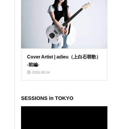
Cover Artist | adieu（上白石萌歌）
-前編-
2026.08.04
SESSIONS in TOKYO
動
画
プ
レ