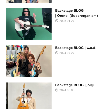
Backstage BLOG
| Orono（Superorganism）
2025.01.27
Backstage BLOG | w.o.d.
2024.07.27
Backstage BLOG | jo0ji
2024.06.03