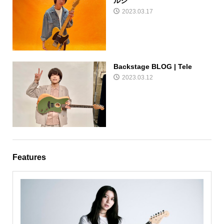
ルシ
2023.03.17
Backstage BLOG | Tele
2023.03.12
Features