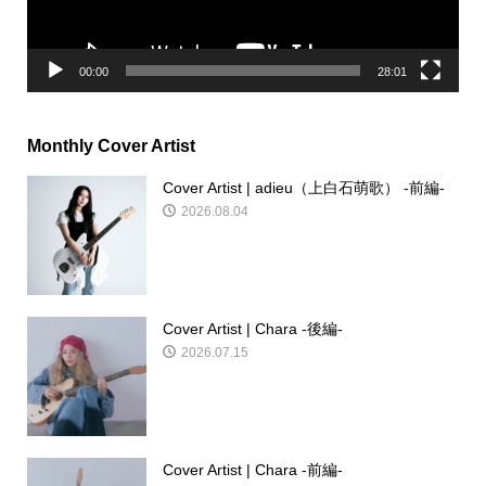
ー
00:00
28:01
Monthly Cover Artist
Cover Artist | adieu（上白石萌歌） -前編-
2026.08.04
Cover Artist | Chara -後編-
2026.07.15
Cover Artist | Chara -前編-