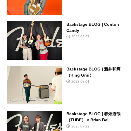
Backstage BLOG | Conton
Candy
2023.08.27
Backstage BLOG | 新井和輝
（King Gnu）
2023.08.01
Backstage BLOG | 春畑道哉
（TUBE） × Brian Bell...
2023.07.29