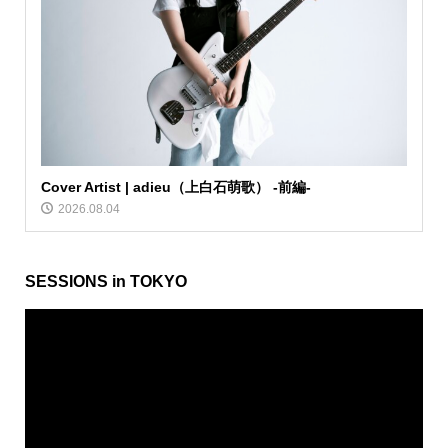
Cover Artist | adieu（上白石萌歌） -前編-
2026.08.04
SESSIONS in TOKYO
動
画
プ
レ
ー
ヤ