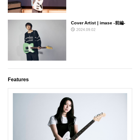
Cover Artist | imase -前編-
2024.09.02
Features