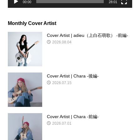
00:00
28:01
Monthly Cover Artist
Cover Artist | adieu（上白石萌歌） -前編-
2026.08.04
Cover Artist | Chara -後編-
2026.07.15
Cover Artist | Chara -前編-
2026.07.01