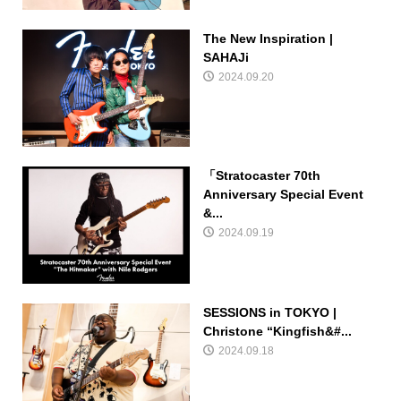
The New Inspiration |
SAHAJi
2024.09.20
「Stratocaster 70th
Anniversary Special Event
&...
2024.09.19
SESSIONS in TOKYO |
Christone “Kingfish&#...
2024.09.18