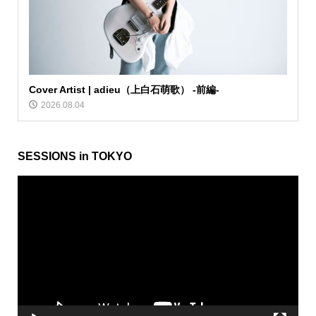
Cover Artist | adieu（上白石萌歌） -前編-
2026.08.04
SESSIONS in TOKYO
動
画
プ
レ
ー
ヤ
ー