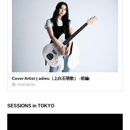
Cover Artist | adieu（上白石萌歌） -前編-
2026.08.04
SESSIONS in TOKYO
動
画
プ