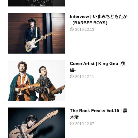
Interview | いまみちともたか
（BARBEE BOYS）
2019.12.13
Cover Artist | King Gnu -後
編-
2019.12.11
The Rock Freaks Vol.15 | 黒
木渚
2019.12.07