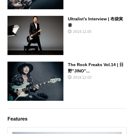
Ultralist’s Interview | 布袋寅
泰
2019.12.05
The Rock Freaks Vol.14 | 日
野”JINO”...
2019.12.03
Features