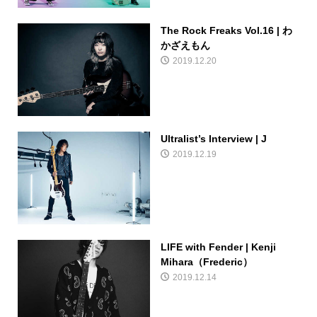
The Rock Freaks Vol.16 | わ
かざえもん
2019.12.20
Ultralist’s Interview | J
2019.12.19
LIFE with Fender | Kenji
Mihara（Frederic）
2019.12.14