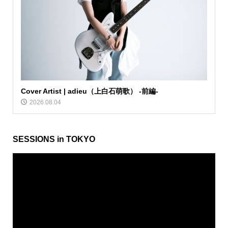
Cover Artist | adieu（上白石萌歌） -前編-
2026.08.04
SESSIONS in TOKYO
動
画
プ
レ
ー
ヤ
ー