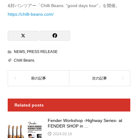
&対バンツアー「Chilli Beans. “good days tour”」を開催。
https://chilli-beans.com/
NEWS
,
PRESS RELEASE
Chilli Beans.
Related posts
Fender Workshop -Highway Series- at
FENDER SHOP in ...
2024.02.16