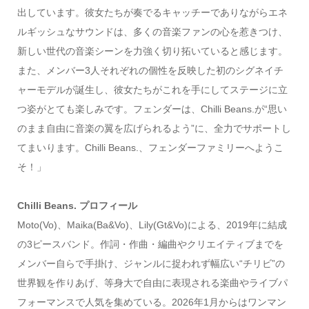
出しています。彼女たちが奏でるキャッチーでありながらエネ
ルギッシュなサウンドは、多くの音楽ファンの心を惹きつけ、
新しい世代の音楽シーンを力強く切り拓いていると感じます。
また、メンバー3人それぞれの個性を反映した初のシグネイチ
ャーモデルが誕生し、彼女たちがこれを手にしてステージに立
つ姿がとても楽しみです。フェンダーは、Chilli Beans.が“思い
のまま自由に音楽の翼を広げられるよう”に、全力でサポートし
てまいります。Chilli Beans.、フェンダーファミリーへようこ
そ！」
Chilli Beans. プロフィール
Moto(Vo)、Maika(Ba&Vo)、Lily(Gt&Vo)による、2019年に結成
の3ピースバンド。作詞・作曲・編曲やクリエイティブまでを
メンバー自らで手掛け、ジャンルに捉われず幅広い“チリビ”の
世界観を作りあげ、等身大で自由に表現される楽曲やライブパ
フォーマンスで人気を集めている。2026年1月からはワンマン