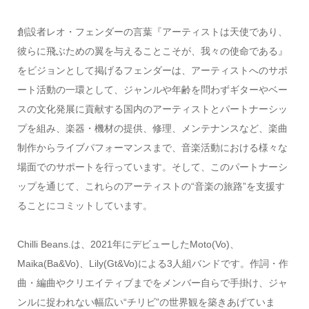
創設者レオ・フェンダーの言葉『アーティストは天使であり、
彼らに飛ぶための翼を与えることこそが、我々の使命である』
をビジョンとして掲げるフェンダーは、アーティストへのサポ
ート活動の一環として、ジャンルや年齢を問わずギターやベー
スの文化発展に貢献する国内のアーティストとパートナーシッ
プを組み、楽器・機材の提供、修理、メンテナンスなど、楽曲
制作からライブパフォーマンスまで、音楽活動における様々な
場面でのサポートを行っています。そして、このパートナーシ
ップを通じて、これらのアーティストの“音楽の旅路”を支援す
ることにコミットしています。
Chilli Beans.は、2021年にデビューしたMoto(Vo)、
Maika(Ba&Vo)、Lily(Gt&Vo)による3人組バンドです。作詞・作
曲・編曲やクリエイティブまでをメンバー自らで手掛け、ジャ
ンルに捉われない幅広い“チリビ”の世界観を築きあげていま