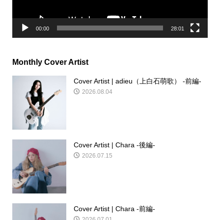
00:00
28:01
Monthly Cover Artist
Cover Artist | adieu（上白石萌歌） -前編-
2026.08.04
Cover Artist | Chara -後編-
2026.07.15
Cover Artist | Chara -前編-
2026.07.01