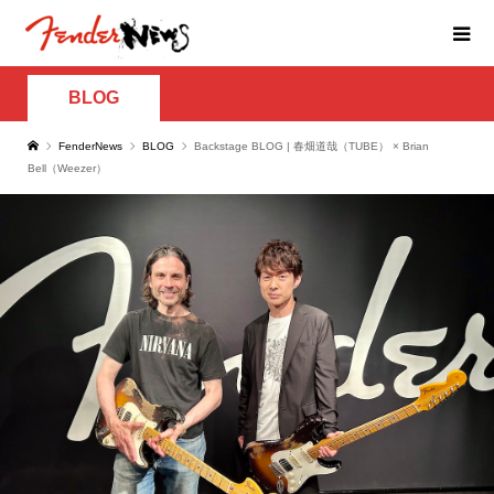
BLOG
FenderNews
BLOG
Backstage BLOG | 春畑道哉（TUBE） × Brian
Bell（Weezer）