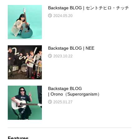
Backstage BLOG | セントチヒロ・チッチ
2024.05.20
Backstage BLOG | NEE
2023.10.22
Backstage BLOG
| Orono（Superorganism）
2025.01.27
Features