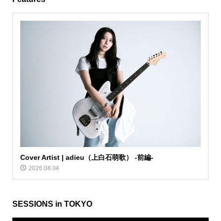
Cover Artist | adieu（上白石萌歌） -前編-
2026.08.04
SESSIONS in TOKYO