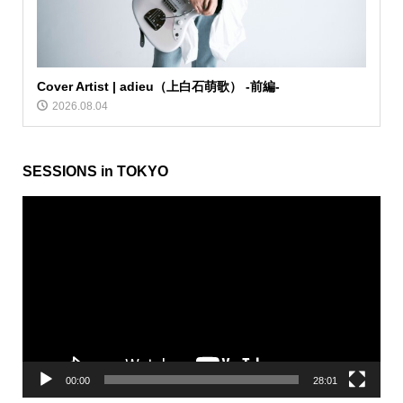
Cover Artist | adieu（上白石萌歌） -前編-
2026.08.04
SESSIONS in TOKYO
動
画
プ
レ
ー
ヤ
ー
00:00
28:01