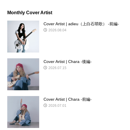
Monthly Cover Artist
Cover Artist | adieu（上白石萌歌） -前編-
2026.08.04
Cover Artist | Chara -後編-
2026.07.15
Cover Artist | Chara -前編-
2026.07.01