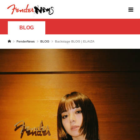
BLOG
FenderNews
BLOG
Backstage BLOG | ELAIZA