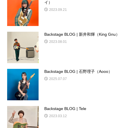
イ）
2023.09.21
Backstage BLOG | 新井和輝（King Gnu）
2023.08.01
Backstage BLOG | 石野理子（Aooo）
2025.07.07
Backstage BLOG | Tele
2023.03.12