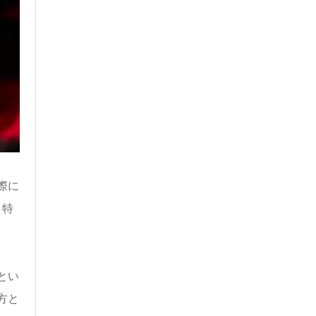
際に
、特
とい
方と