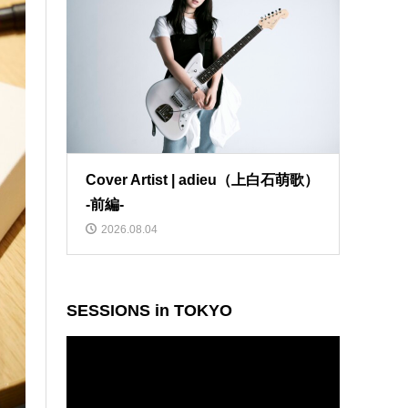
Cover Artist | adieu（上白石萌歌）
-前編-
2026.08.04
SESSIONS in TOKYO
動
画
プ
レ