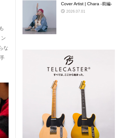
Cover Artist | Chara -前編-
2026.07.01
も
ョン
らな
手