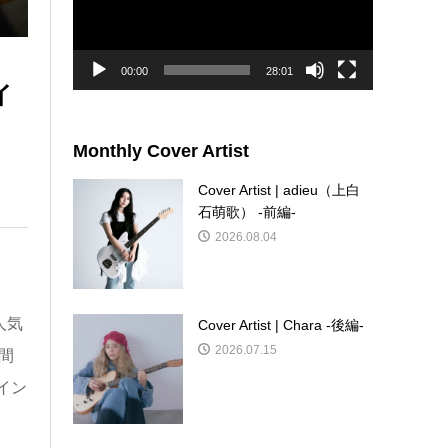
ー
ヤ
ー
00:00
28:01
イ
Monthly Cover Artist
Cover Artist | adieu（上白
石萌歌） -前編-
2026.08.04
人気
Cover Artist | Chara -後編-
2026.07.15
間
イン