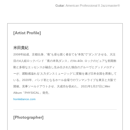
Guitar:
American Professional II Jazzmaster®
[Artist Profile]
米田貴紀
2008年結成、京都出身、“夜”も昼も聴く者全てを“本気“で”ダンス“させる、大注
目の4人組ロックバンド「夜の本気ダンス」のVo.&Gt. ロックのピュアな初期衝
動と多様なエッセンスが融合し生み出された独自のグルーヴとグッドメロディ
ーが、躍動感溢れる“人力ダンスミュージック“に変貌を遂げ日本全国を席捲して
いる。2020年、バンド初となるホール会場でのワンマンライブを東京と大阪で
開催。見事ソールドアウトさせ、大成功を収めた。 2021年1月27日にMini
Album「PHYSICAL」発売。
honkidance.com
[Photographer]