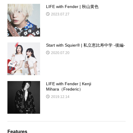
LIFE with Fender | 秋山黄色
2023.07.27
Start with Squier® | 私立恵比寿中学 -後編-
2020.07.20
LIFE with Fender | Kenji
Mihara（Frederic）
2019.12.14
Features