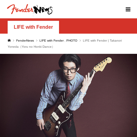
LIFE with Fender
FenderNews
LIFE with Fender
,
PHOTO
LIFE with Fender | Takanori
Yoneda（Yoru no Honki Dance）