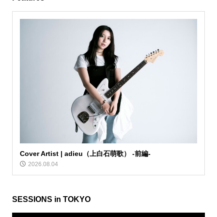
Cover Artist | adieu（上白石萌歌） -前編-
2026.08.04
SESSIONS in TOKYO