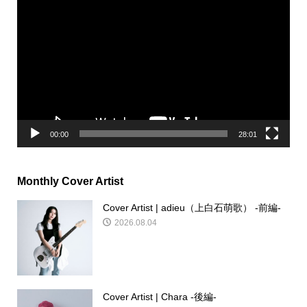
動
画
プ
レ
ー
ヤ
ー
00:00
28:01
Monthly Cover Artist
Cover Artist | adieu（上白石萌歌） -前編-
2026.08.04
Cover Artist | Chara -後編-