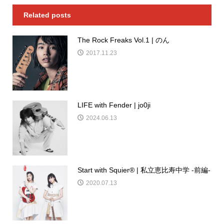
Related posts
The Rock Freaks Vol.1 | のん
2017.11.23
LIFE with Fender | jo0ji
2024.06.13
Start with Squier® | 私立恵比寿中学 -前編-
2020.07.13