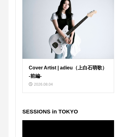
Cover Artist | adieu（上白石萌歌）
-前編-
2026.08.04
SESSIONS in TOKYO
動
画
プ