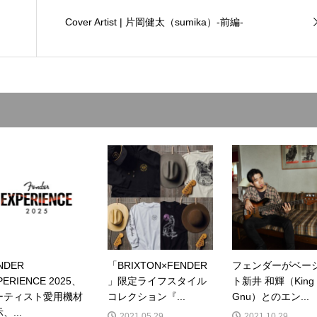
Cover Artist | 片岡健太（sumika）-前編-
NDER
「BRIXTON×FENDER
フェンダーがベー
PERIENCE 2025、
」限定ライフスタイル
ト新井 和輝（King
ーティスト愛用機材
コレクション『...
Gnu）とのエン...
、...
2021.05.29
2021.10.29