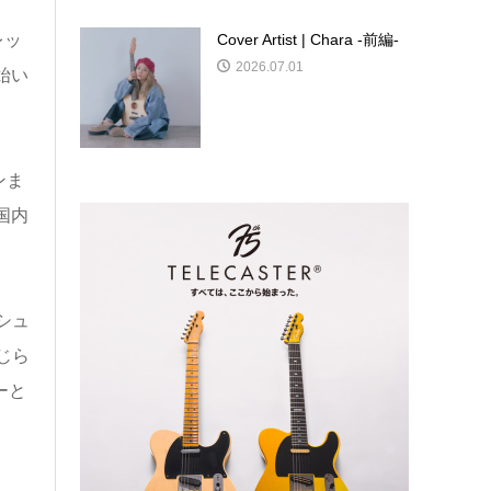
レッ
Cover Artist | Chara -前編-
2026.07.01
始い
ンま
、国内
シュ
じら
ーと