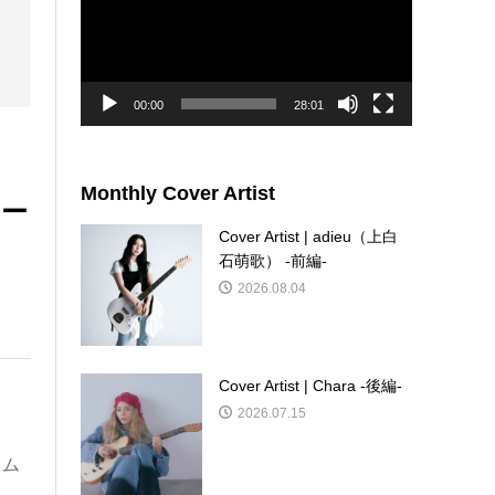
レ
ー
ヤ
ー
00:00
28:01
Monthly Cover Artist
ィー
Cover Artist | adieu（上白
石萌歌） -前編-
2026.08.04
Cover Artist | Chara -後編-
2026.07.15
・ム