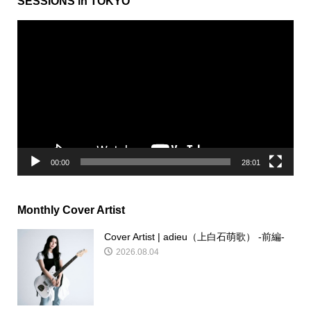
SESSIONS in TOKYO
動
画
プ
レ
ー
ヤ
ー
00:00
28:01
Monthly Cover Artist
Cover Artist | adieu（上白石萌歌） -前編-
2026.08.04