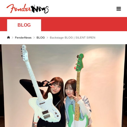
BLOG
FenderNews
BLOG
Backstage BLOG | SILENT SIREN