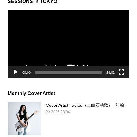
SESSIONS in TOKYO
動
画
プ
レ
ー
ヤ
ー
00:00
28:01
Monthly Cover Artist
Cover Artist | adieu（上白石萌歌） -前編-
2026.08.04