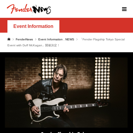
Event Information
FenderNews
Event Information
,
NEWS
「Fender Flagship Tokyo Special
Event with Duff McKagan」開催決定！