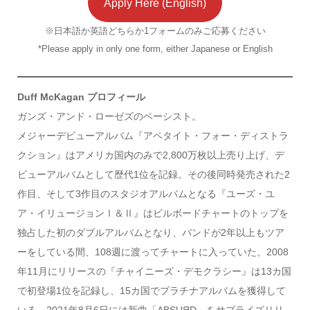
Apply Here (English)
※日本語か英語どちらか1フォームのみご応募ください
*Please apply in only one form, either Japanese or English
Duff McKagan プロフィール
ガンズ・アンド・ローゼズのベーシスト。
メジャーデビューアルバム『アペタイト・フォー・ディストラ
クション』はアメリカ国内のみで2,800万枚以上売り上げ、デ
ビューアルバムとして歴代1位を記録。その後同時発売された2
作目、そして3作目のスタジオアルバムとなる『ユーズ・ユ
ア・イリュージョンⅠ＆Ⅱ』はビルボードチャートのトップを
独占した初のダブルアルバムとなり、バンドが2年以上もツア
ーをしている間、108週に渡ってチャートに入っていた。2008
年11月にリリースの『チャイニーズ・デモクラシー』は13カ国
で初登場1位を記録し、15カ国でプラチナアルバムを獲得して