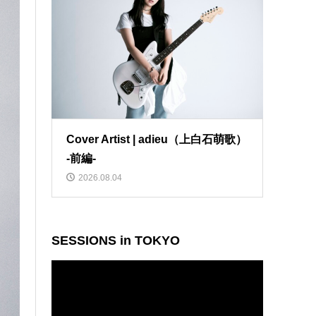
Cover Artist | adieu（上白石萌歌）
-前編-
2026.08.04
SESSIONS in TOKYO
動
画
プ
レ