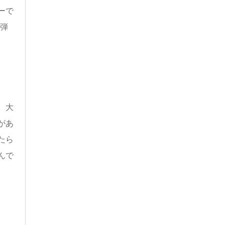
ーで
弾
。大
があ
たら
んで