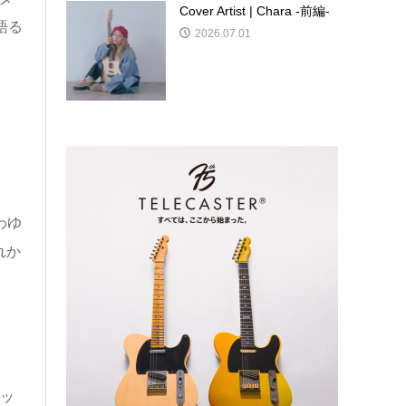
Cover Artist | Chara -前編-
語る
2026.07.01
わゆ
れか
ッ