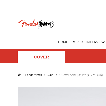
HOME
COVER
INTERVIEW
COVER
FenderNews
COVER
Cover Artist | キタニタツヤ -前編-