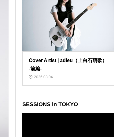
Cover Artist | adieu（上白石萌歌）
-前編-
2026.08.04
SESSIONS in TOKYO
動
画
プ
レ