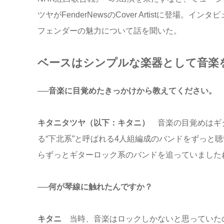
ツヤがFenderNewsのCover Artistに登
フェンダーの魅力について話を聞いた。
ベースはシンプルな楽器として音楽
──音楽に目覚めたきっかけから教えてください。
キタニタツヤ（以下：キタニ）
音楽の目覚めはギターロ
る“下北系”と呼ばれる4人組編成のバンドをずっと
らずっとギターロック系のバンドを追っていました
──何が琴線に触れたんですか？
キタニ
当時、音楽はロックしかないと思っていたの