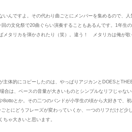
ないんですよ。その代わり曲ごとにメンバーを集めるので、人
一回の文化祭で20曲ぐらい演奏することもあるんです。1年生
ばメタリカを弾かされたり（笑）。違う！ メタリカは俺が歌
主体的にコピーしたのは、やっぱりアジカンとDOESとTHE
コピをする場合は、ベースの音量が大きいものとシンプルなリフじゃな
CHINEや8ottoとか。その二つのバンドが小学生の頃から大好きで、
ンごとにどうフレーズが変わっていくか、一つのリフだけど少
くちゃ大きいと思います。