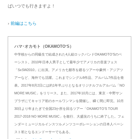
ばいつでも行きますよ！
›
前編はこちら
ハマ･オカモト（OKAMOTOʼS）
中学校からの同級生で結成された4人組ロックバンドOKAMOTO’Sのベ
ーシスト。2010年日本人男子として最年少でアメリカの音楽フェス
「SxSW2010」に出演。アメリカ七都市を廻るツアーや豪州・アジアツ
アーなど、海外でも活躍。これまでシングル8作品、アルバム7作品を発
表。2017年8月2日には約1年半ぶりとなるオリジナルフルアルバム「NO
MORE MUSIC」をリリース。また、2017年10月には、東京・中野サン
プラザにてキャリア初のホールワンマンを開催し、瞬く間に即完。10月
30日より年またぎで全国23か所を回るツアー「OKAMOTO’S TOUR
2017-2018 NO MORE MUSIC」を敢行、大盛況のうちに終了した。フェ
ンダーミュージカルインスツルメンツコーポレーションの日本人ベーシ
スト初となるエンドーサーでもある。