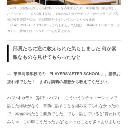
この秋、文化祭を控える高校生バンドを応援するため、綾小路 翔（氣志團）、
ハマ･オカモト（OKAMOTO’S）、Charの3人のアーティストがサプライズで高
校の軽音楽部を訪れ、特別講義を行うというスペシャルな企画
「PLAYERS’AFTER SCHOOL」が行われた。2人目は、OKAMOTO’Sのハマ・オ
カモト。後編ではインタビューをお届けする。
部員たちに逆に教えられた気もしました 何か素
敵なものを見せてもらったなと
― 東洋高等学校での「PLAYERS’AFTER SCHOOL」。講義お
疲れ様でした！ まずは講義の感想から教えてください。
ハマ･オカモト（以下：ハマ）
こういうシチュエーションで
話した経験がなく、事前に話すことを組み立てられなかったの
で、本当の出たとこ勝負でした。でも、話していると“言われて
みりゃ、この時こうだったよな”といったことが多々ありました