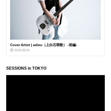
Cover Artist | adieu（上白石萌歌） -前編-
2026.08.04
SESSIONS in TOKYO
動
画
プ
レ
ー
ヤ
ー