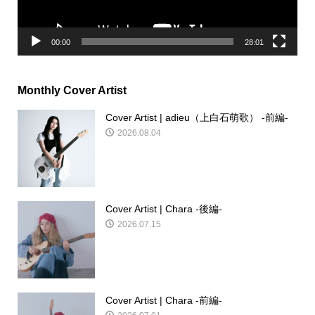
00:00
28:01
Monthly Cover Artist
Cover Artist | adieu（上白石萌歌） -前編-
2026.08.04
Cover Artist | Chara -後編-
2026.07.15
Cover Artist | Chara -前編-