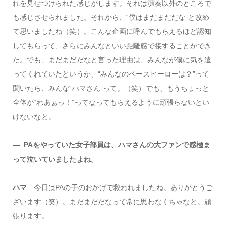
れを見せつけられた感じがします。それは演奏以外のところで
も感じさせられました。それから、“僕はまだまだだな”と改め
て思いましたね（笑）。こんな企画に呼んでもらえるほど認知
してもらって、さらにみんなといい距離感で接することができ
た。でも、まだまだだなと言った理由は、みんなが僕に気を遣
ってくれていたというか、“みんなのベースヒーローは？”って
聞いたら、みんな“ハマさん”って。（笑）でも、もうちょっと
全体が“わあぁっ！”ってなってもらえるように頑張らないとい
けないなと。
― PAをやっていた女子部員は、ハマさんの大ファンで感極ま
って泣いていましたよね。
ハマ
今日はPAの子のおかげで救われましたね。ありがとうご
ざいます（笑）。まだまだだなって常に思わなくちゃなと。頑
張ります。