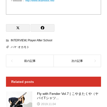
› Website：
http://www.okamotos.net/
INTERVIEW
,
Player After School
ハマ･オカモト
Related posts
Fly with Fender Vol.7 | こやまたくや（ヤ
バイTシャツ...
2019.11.04