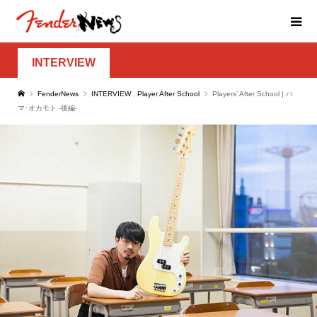
INTERVIEW
FenderNews
INTERVIEW
,
Player After School
Players’ After School | ハ
マ･オカモト -後編-