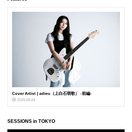
Cover Artist | adieu（上白石萌歌） -前編-
2026.08.04
SESSIONS in TOKYO