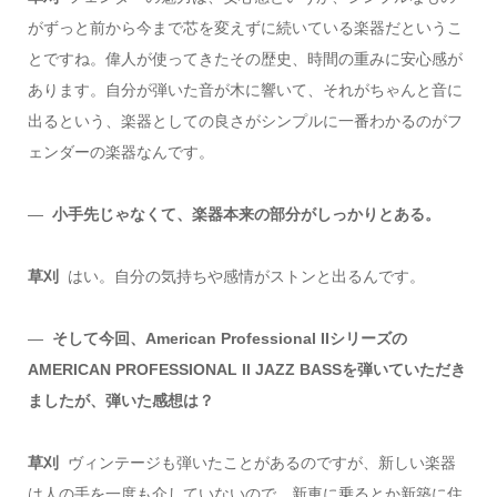
がずっと前から今まで芯を変えずに続いている楽器だというこ
とですね。偉人が使ってきたその歴史、時間の重みに安心感が
あります。自分が弾いた音が木に響いて、それがちゃんと音に
出るという、楽器としての良さがシンプルに一番わかるのがフ
ェンダーの楽器なんです。
―
小手先じゃなくて、楽器本来の部分がしっかりとある。
草刈
はい。自分の気持ちや感情がストンと出るんです。
―
そして今回、American Professional IIシリーズの
AMERICAN PROFESSIONAL II JAZZ BASSを弾いていただき
ましたが、弾いた感想は？
草刈
ヴィンテージも弾いたことがあるのですが、新しい楽器
は人の手を一度も介していないので、新車に乗るとか新築に住