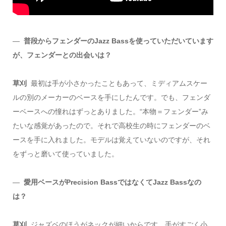
―
普段からフェンダーのJazz Bassを使っていただいています
が、フェンダーとの出会いは？
草刈
最初は手が小さかったこともあって、ミディアムスケー
ルの別のメーカーのベースを手にしたんです。でも、フェンダ
ーベースへの憧れはずっとありました。“本物＝フェンダー”み
たいな感覚があったので。それで高校生の時にフェンダーのベ
ースを手に入れました。モデルは覚えていないのですが、それ
をずっと磨いて使っていました。
―
愛用ベースがPrecision BassではなくてJazz Bassなの
は？
草刈
ジャズベのほうがネックが細いからです。手がすごく小