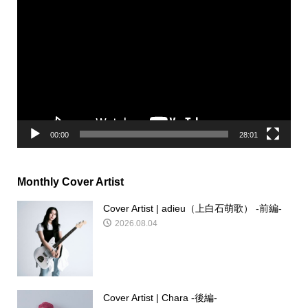
動
画
プ
レ
ー
ヤ
ー
00:00
28:01
Monthly Cover Artist
Cover Artist | adieu（上白石萌歌） -前編-
2026.08.04
Cover Artist | Chara -後編-