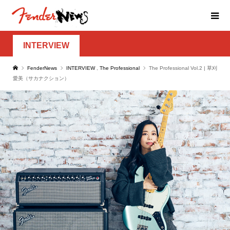
INTERVIEW
FenderNews
INTERVIEW
,
The Professional
The Professional Vol.2 | 草刈
愛美（サカナクション）