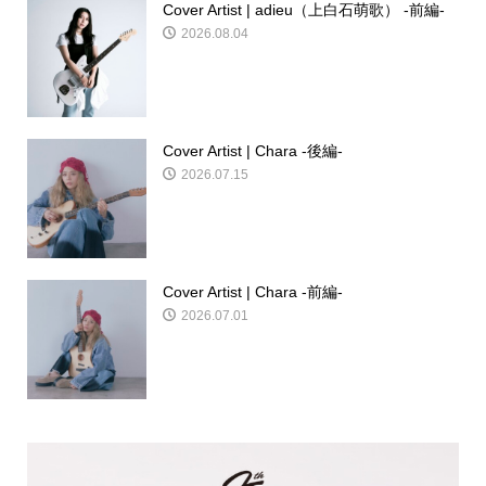
Cover Artist | adieu（上白石萌歌） -前編-
2026.08.04
Cover Artist | Chara -後編-
2026.07.15
Cover Artist | Chara -前編-
2026.07.01