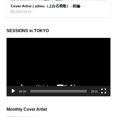
Cover Artist | adieu（上白石萌歌） -前編-
2026.08.04
SESSIONS in TOKYO
動
画
プ
レ
ー
ヤ
ー
00:00
28:01
Monthly Cover Artist