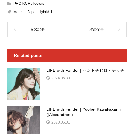
PHOTO
,
Reflectors
Made in Japan Hybrid II
Related posts
LIFE with Fender | セントチヒロ・チッチ
2024.05.30
LIFE with Fender | Yoohei Kawakakami
([Alexandros])
2020.05.01