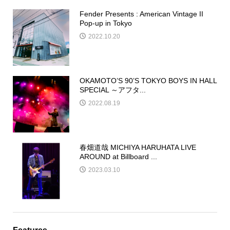
Fender Presents : American Vintage II
Pop-up in Tokyo
2022.10.20
OKAMOTO’S 90’S TOKYO BOYS IN HALL
SPECIAL ～アフタ...
2022.08.19
春畑道哉 MICHIYA HARUHATA LIVE
AROUND at Billboard ...
2023.03.10