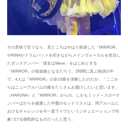
その意味で言うなら、見どころはやはり前述した「MIRROR」
やRINAがドラムパッドを叩きながらメインヴォーカルを担当し
たダンスナンバー「彼女はWave」をはじめとする
『MIRROR』の収録曲となるだろう。2時間に及ぶ熱演の中
で、4人は『MIRROR』の全10曲を演奏したのだが、「ここか
らはニューアルバムの曲をたくさんお届けしたいと思います」
（HARUNA）と『MIRROR』からの、しかもミッド～スローナ
ンバーばかりを披露した中盤のセットリストは、同アルバムに
おけるチャレンジを今一度ライヴというシチュエーションで印
象づける挑戦的なものだったと思う。