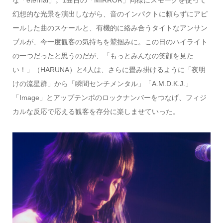
な「eternal」。1曲目の「MIRROR」同様にスモークを使って
幻想的な光景を演出しながら、音のインパクトに頼らずにアピ
ールした曲のスケールと、有機的に絡み合うタイトなアンサン
ブルが、今一度観客の気持ちを鷲掴みに。この日のハイライト
の一つだったと思うのだが、「もっとみんなの笑顔を見た
い！」（HARUNA）と4人は、さらに畳み掛けるように「夜明
けの流星群」から「瞬間センチメンタル」「A.M.D.K.J.」
「Image」とアップテンポのロックナンバーをつなげ、フィジ
カルな反応で応える観客を存分に楽しませていった。