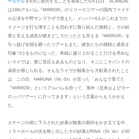
ーモデル
を8月に発売することを発表した6月11日、SCANDAL
は10thアルバム『MIRROR』のリリースツアーの国内ファイナ
ル公演を中野サンプラザで迎えた。メンバー4人がこれまでの
イメージを打ち壊すことを恐れずに取り組んだ挑戦と、その結
果と言える成長が聴きどころだったとも言える『MIRROR』を
引っ提げ全国を廻ったツアーもまた、彼女たちの挑戦と成長を
印象づけるものになった。単純に盛り上がることだけを求めな
いライヴは、更に見応えあるものとなり、そこにこそバンドの
成長が感じられる。そんなライヴが観客から大歓迎されたこと
は、この日、HARUNA（Vo, Gt）が言った「みんなで育てた
『MIRROR』というアルバムを持って、海外（北米およびヨー
ロッパツアー）に行ってきます」という言葉からもうかがえ
た。
ステージの前に下ろされた紗幕が観客の期待をかき立てる中、
ミラーボールの光を映し出したその紗幕がRINA（Dr, Vo）が叩