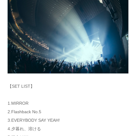
【SET LIST】
1.MIRROR
2.Flashback No.5
3.EVERYBODY SAY YEAH!
4.夕暮れ、溶ける