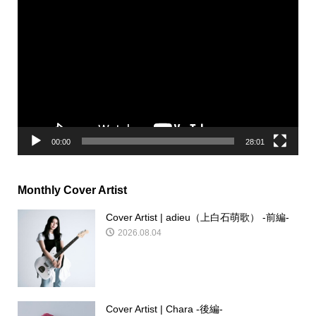
動
画
プ
レ
ー
ヤ
ー
00:00
28:01
Monthly Cover Artist
Cover Artist | adieu（上白石萌歌） -前編-
2026.08.04
Cover Artist | Chara -後編-