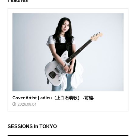
Features
Cover Artist | adieu（上白石萌歌） -前編-
2026.08.04
SESSIONS in TOKYO