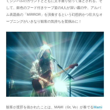
くシンバルのカウントとともに文字通り切って落とされる。そ
して、銀色のフード付きケープ姿の4人が深い霧の中、アルバ
ム表題曲の「MIRROR」を演奏するという幻想的かつ壮大なオ
ープニングがいきなり観客の気持ちを鷲掴みに！
観客が度肝を抜かれたことは、MAMI（Gt, Vo）が奏でる
Mami