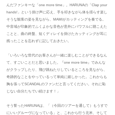
んだファンキーな「one more time」。HARUNAの「Clap your
hands!」という掛け声に応え、手を叩きながら体を揺らす楽し
そうな観客の姿を見ながら、MAMIがカッティングを奏でる。
中音域が印象的でふくよかな音色が意外にパワフルに聴こえた
ことと、曲の終盤、短くディレイを掛けたカッティングが耳に
残ったことを忘れずに記しておきたい。
「いろいろな世代のお客さんが一緒に楽しむことができるなん
て、すごいことだと思いました。『one more time』でみんな
がクラップしたり、飛び跳ねたりしているところを見ながら、
奇跡的なことをやっているって単純に嬉しかった。これからも
胸を張ってSCANDALのファンだと言ってください。それに恥
じない自分たちでい続けます！」
そう誓ったHARUNAは、「（今回のツアーを通して）もうすで
にいいグルーヴになっている」と、これから行う北米、そして