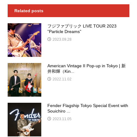
Related posts
フジファブリック LIVE TOUR 2023
”Particle Dreams”
2023.09.28
American Vintage II Pop-up in Tokyo | 新
井和輝（Kin...
2022.11.02
Fender Flagship Tokyo Special Event with
Souichiro ...
2023.11.05