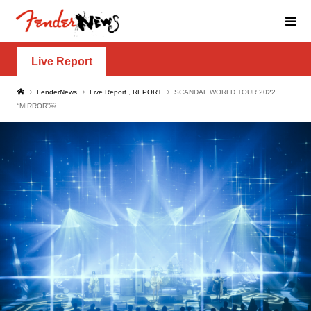
Live Report
FenderNews
Live Report
,
REPORT
SCANDAL WORLD TOUR 2022
“MIRROR”￼