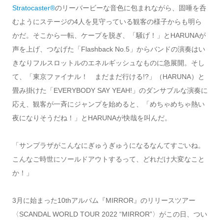
Stratocaster®
のリーバービーな音色に包まれながら、固唾を呑
むようにステージの4人を見守っている観客の様子からも明ら
かだ。そこから一転、ケープを脱ぎ、「騒げ！」とHARUNAが
声を上げ、つなげた「Flashback No.5」からバンドの演奏はい
きなりフルスロットルのエネルギッシュなものに急展開。そし
て、「東京ファイナル！ まだまだ行ける!?」（HARUNA）と
畳み掛けた「EVERYBODY SAY YEAH!」のダンサブルな演奏に
応え、観客が一斉にジャンプを始めると、「めちゃめちゃ熱い
夜になりそうだね！」とHARUNAが快哉を叫んだ。
「サンプラザがこんなにぎゅうぎゅうになるなんてすごいね。
こんなご時世にソールドアウトするって、どれだけ大変なこと
か！」
3月に始まった10thアルバム『MIRROR』のリリースツアー
〈SCANDAL WORLD TOUR 2022 “MIRROR”〉がこの日、つい