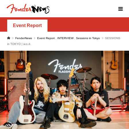
Event Report
FenderNews
Event Report
,
INTERVIEW
,
Sessions in Tokyo
SESSIONS
in TOKYO | w.o.d.