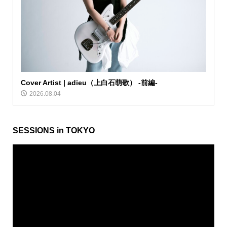
Cover Artist | adieu（上白石萌歌） -前編-
2026.08.04
SESSIONS in TOKYO
動
画
プ
レ
ー
ヤ
ー