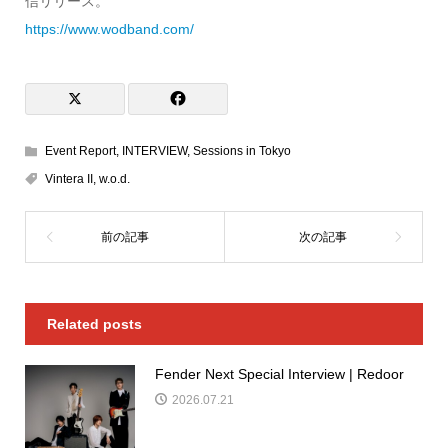
信リリース。
https://www.wodband.com/
Event Report
,
INTERVIEW
,
Sessions in Tokyo
Vintera II
,
w.o.d.
Related posts
Fender Next Special Interview | Redoor
2026.07.21