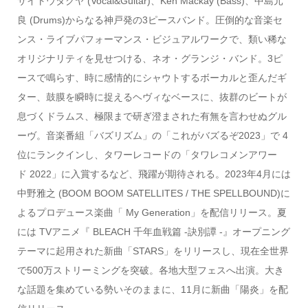
サイトウタクヤ (Vocal&Guitar)、Ken Mackay (Bass)、中島元
良 (Drums)からなる神戸発の3ピースバンド。圧倒的な音楽セ
ンス・ライブパフォーマンス・ビジュアルワークで、類い稀な
オリジナリティを見せつける、ネオ・グランジ・バンド。3ピ
ースで鳴らす、時に感情的にシャウトするボーカルと歪んだギ
ター、鼓膜を瞬時に捉えるヘヴィなベースに、抜群のビートが
息づくドラムス、極限まで研ぎ澄まされた有無を言わせぬグル
ーヴ。音楽番組「バズリズム」の「これがバズるぞ2023」で 4
位にランクインし、タワーレコードの「タワレコメンアワー
ド 2022」に入賞するなど、飛躍が期待される。2023年4月には
中野雅之 (BOOM BOOM SATELLITES / THE SPELLBOUND)に
よるプロデュース楽曲「 My Generation」を配信リリース。夏
には TVアニメ『 BLEACH 千年血戦篇 -訣別譚 -』オープニング
テーマに起用された新曲「STARS」をリリースし、現在全世界
で500万ストリーミングを突破。各地大型フェスへ出演。大き
な話題を集めている勢いそのままに、11月に新曲「陽炎」を配