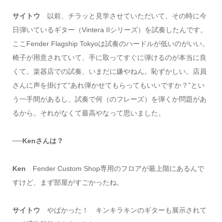
サイトウ
以前、チラッと見学させていただいて、その時に今
日弾いているギター（Vintera IIシリーズ）を試奏したんです。
ここFender Flagship Tokyoは試奏のハードルが低いのがいい。
椅子が用意されていて、手に取ってすぐに弾けるのが本当に良
くて。楽器店での試奏、いまだに嫌やねん。恥ずかしい。店員
さんに声を掛けて“あれ弾かせてもらってもいいですか？”とい
う一手間があるし、試奏で何（のフレーズ）を弾くか問題があ
るから。それがなくて最高やなって思いました。
──Kenさんは？
Ken
Fender Custom Shop専用のフロアが最上階にあるんで
すけど、まず部屋がすごかったね。
サイトウ
やばかった！ キンキラキンのギターも展示されて