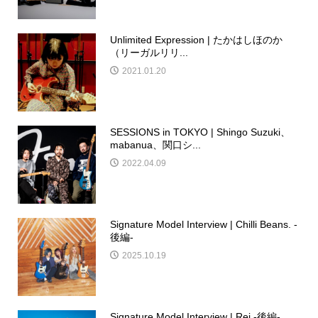
Unlimited Expression | たかはしほのか
（リーガルリリ...
2021.01.20
SESSIONS in TOKYO | Shingo Suzuki、
mabanua、関口シ...
2022.04.09
Signature Model Interview | Chilli Beans. -
後編-
2025.10.19
Signature Model Interview | Rei -後編-