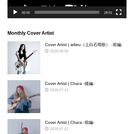
00:00
28:01
Monthly Cover Artist
Cover Artist | adieu（上白石萌歌） -前編-
2026.08.04
Cover Artist | Chara -後編-
2026.07.15
Cover Artist | Chara -前編-
2026.07.01