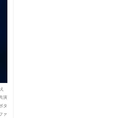
え
共演
サボタ
ファ