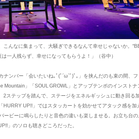
こんなに集まって、大騒ぎできるなんて幸せじゃないか。“BE
。今夜は一人残らず、幸せになってもらうよ！」（谷中）
ンバー「会いたいね｡ﾟ(ﾟ´ω`ﾟ)ﾟ｡」を挟んだのも束の間、フ
e Mountain」「SOUL GROWL」とアップテンポのインスト
。2ステップを踏んで、ステージをエネルギッシュに動き回る
URRY UP!!」ではスタッカートを効かせてアタック感を加
WL」ではリバービーに鳴らしたりと音色の違いも楽しませる。お立ち台の
UP!!」のソロも聴きどころだった。