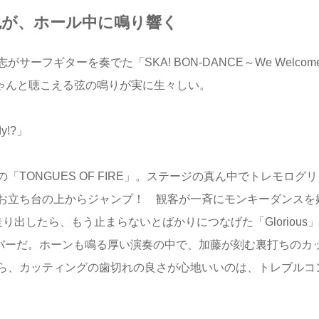
い音色が、ホール中に鳴り響く
フギターを奏でた「SKA! BON-DANCE～We Welcom
でもちゃんと聴こえる弦の鳴りが実に生々しい。
dy!?」
TONGUES OF FIRE」。ステージの真ん中でトレモログリ
お立ち台の上からジャンプ！ 観客が一斉にモンキーダンスを
出したら、もう止まらないとばかりにつなげた「Glorious」
クナンバーだ。ホーンも鳴る厚い演奏の中で、加藤が刻む裏打ちのカ
ら、カッティングの歯切れの良さが心地いいのは、トレブルコ