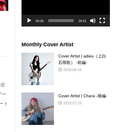
ー
ヤ
ー
00:00
28:01
Monthly Cover Artist
Cover Artist | adieu（上白
石萌歌） -前編-
2026.08.04
の全
アー
Cover Artist | Chara -後編-
2026.07.15
ポート