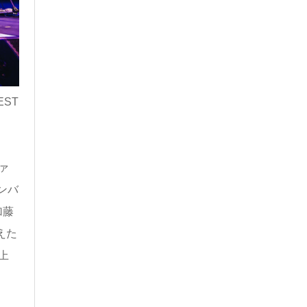
ST
ァ
ナンバ
加藤
えた
上