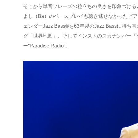
そこから単音フレーズの粒立ちの良さを印象づける
よし（Ba）のベースプレイも聴き逃せなかったピア
ェンダーJazz Bass®️を63年製のJazz Ba
グ「世界地図」、そしてインストのスカナンバー「
ー“Paradise Radio”。