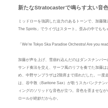
新たなStratocasterで鳴らす太
ミッドローを強調した迫力のあるトーンで、加藤隆志がサー
The Spirits」でライヴはスタート。歪みの中
「We’re Tokyo Ska Paradise Orchestra! Are you rea
加藤が声を上げ、雪崩れ込んだのはダンスナンバーの「
サンド奏法を交え、サーフ風のリフを奏でた加藤は
め、中野サンプラザは2階席まで揺れだした。一度走り
は、谷中敦（Baritone Sax）が歌うスカパン
ィングのソリッドな音色が立つ。音色を歪ませなが
ロールが絶妙だからか。