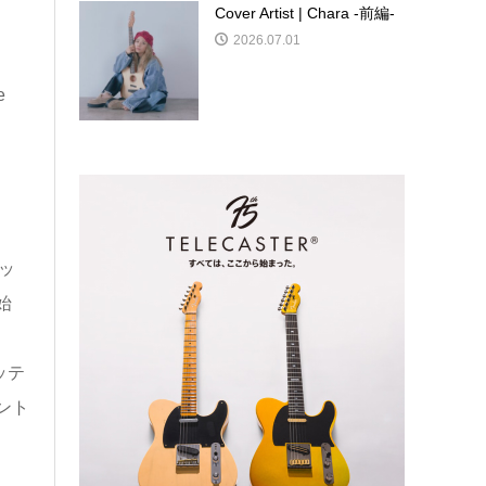
Cover Artist | Chara -前編-
2026.07.01
e
ッ
始
ッテ
ント