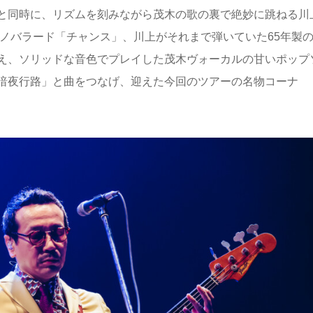
と同時に、リズムを刻みながら茂木の歌の裏で絶妙に跳ねる川
ノバラード「チャンス」、川上がそれまで弾いていた65年製
ssに持ち替え、ソリッドな音色でプレイした茂木ヴォーカルの甘いポッ
暗夜行路」と曲をつなげ、迎えた今回のツアーの名物コーナ