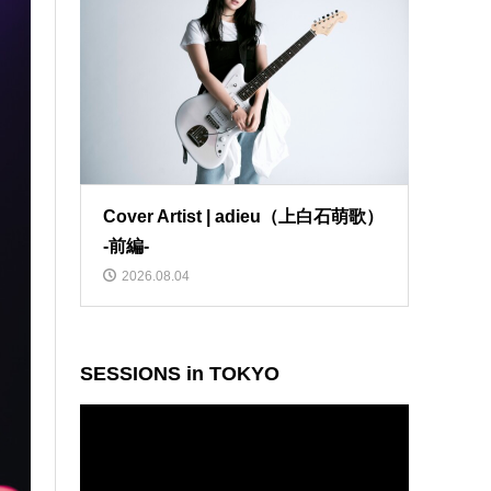
Cover Artist | adieu（上白石萌歌）
-前編-
2026.08.04
SESSIONS in TOKYO
動
画
プ
レ