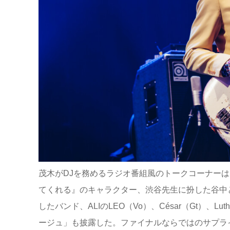
茂木がDJを務めるラジオ番組風のトークコーナー
てくれる』のキャラクター、渋谷先生に扮した谷中
したバンド、ALIのLEO（Vo）、César（Gt）、
ージュ」も披露した。ファイナルならではのサプラ