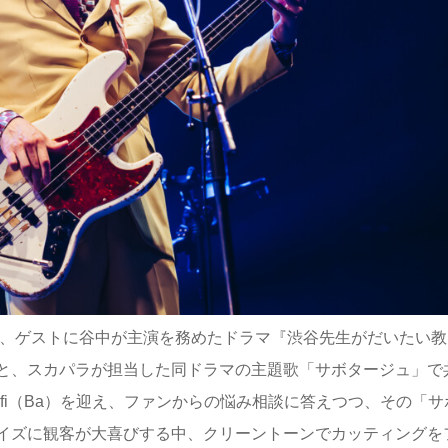
は、ゲストに谷中が主演を務めたドラマ『渋谷先生がだいたい教
と、スカパラが担当した同ドラマの主題歌「サボタージュ」で
Luthfi（Ba）を迎え、ファンからの悩み相談に答えつつ、その「
イズに観客が大喜びする中、クリーントーンでカッティングを