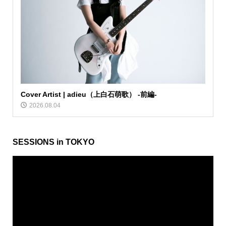
Cover Artist | adieu（上白石萌歌） -前編-
2026.08.04
SESSIONS in TOKYO
動
画
プ
レ
ー
ヤ