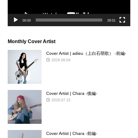
ー
00:00
28:01
Monthly Cover Artist
Cover Artist | adieu（上白石萌歌） -前編-
2026.08.04
Cover Artist | Chara -後編-
2026.07.15
Cover Artist | Chara -前編-