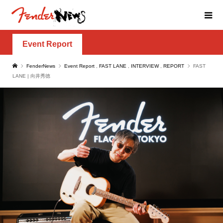
Event Report
FenderNews
Event Report
,
FAST LANE
,
INTERVIEW
,
REPORT
FAST
LANE | 向井秀徳