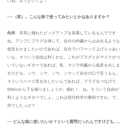
いね。言っといてよ！
──（笑）。こんな曲で使ってみたいとかはありますか？
向井
非常に優れたピックアップを装着しているもんでです
ね。アンプにプラグを挿して、自分の内臓からはみ出るような
低音をかましたいのであれば、自分でバフーって上げりゃあい
いな。そういう自由は利くわな。これがプラグとかマイクがつ
いていないギターであれば、私、マジで内臓から低音を出しま
すけども。ッウ、ッウ、ッウ、ッウって自分の口で言うもん。
そういうベース音を出したいんであれば、プラグをつなげて、
80khzから下を煽りましょうや。煽れ！ ね。そういう自由が
利くようなギターでしょ。これは現代科学の勝利ですわ。で、
何でしたっけ？
──どんな曲に使いたいか？という質問だったんですけども…。