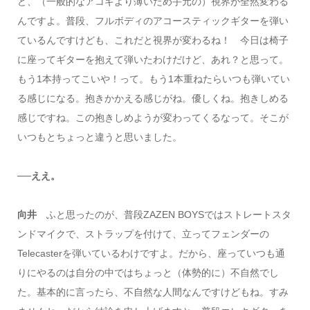
ど、（一般的なアコギより薄いため手元の）視界が全然変わる
んですよ。普段、フルボディのアコースティックギターを弾い
ているんですけども、これだと視界が変わるね！ 今日は椅子
に座ってギターを抱えて弾いたわけだけど、あれ？と思って。
もう1本持ってこいや！って。もう1本重ねたらいつも弾いてい
る感じになる。抱きかかえる感じがね。優しくね。抱きしめる
感じですね。この抱きしめようが変わってくるなって。そこが
いつもとちょっと違うと思いました。
──ええ。
向井
ふと思ったのが、普段ZAZEN BOYSではストレートスタ
ンドマイクで、ストラップを付けて、立ってフェンダーの
Telecasterを弾いているわけですよ。だから、座っていつも通
りにやるのは自分の中ではちょっと（体勢的に）不自然でし
た。基本的に言ったら、不自然な人間なんですけどもね。すみ