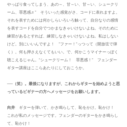
やっぱり食ってしまう、あの～、甘～い、甘～い、シュークリ
ーム、罪悪感♬” そういった感覚がさ、コードに表れますよ。
それを表すためには何かしらいろいろ触って、自分なりの感情
を表すコードを自分でつかまなきゃいけないよね。そのために
練習があるとすれば、練習しなきゃいけないよね。私はしない
けど。別にいいんですよ！ ”ファー！”っつって（開放弦で弾
く）。何も押さえなくてもいい。で、何かこうマイナーっぽく
聴こえるじゃん。“シュークリーム！ 罪悪感！” フェンダー
ギター講座はここらあたりにしておこうか。
──（笑）。最後になりますが、これからギターを始めようと思
っているビギナーの方へメッセージをお願いします。
向井
ギターを弾いて、かき鳴らして、恥をかけ。恥かけ！
これが私のメッセージです。フェンダーのギターをかき鳴らし
て、恥かけ！