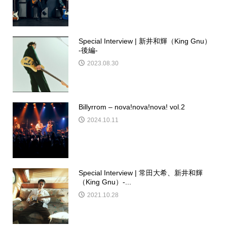
Special Interview | 新井和輝（King Gnu）
-後編-
2023.08.30
Billyrrom – nova!nova!nova! vol.2
2024.10.11
Special Interview | 常田大希、新井和輝
（King Gnu）-...
2021.10.28