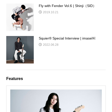
Fly with Fender Vol.6 | Shinji（SID）
2019.10.21
Squier®︎ Special Interview | imase￼
2022.06.28
Features