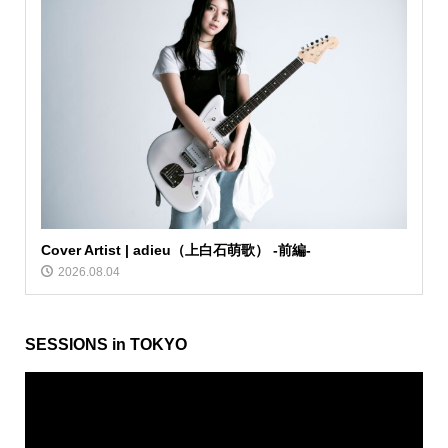
Cover Artist | adieu（上白石萌歌） -前編-
2026.08.04
SESSIONS in TOKYO
動
画
プ
レ