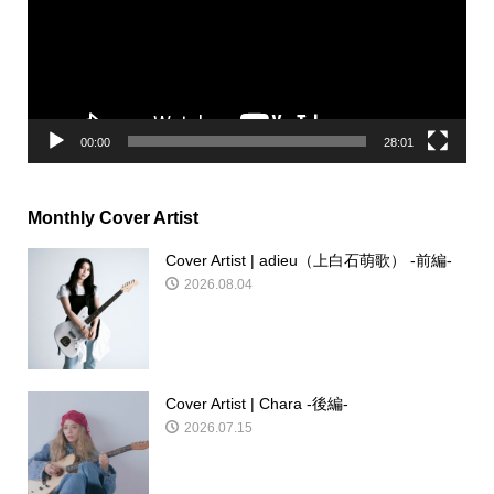
ー
ヤ
ー
00:00
28:01
Monthly Cover Artist
Cover Artist | adieu（上白石萌歌） -前編-
2026.08.04
Cover Artist | Chara -後編-
2026.07.15