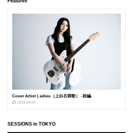
Features
Cover Artist | adieu（上白石萌歌） -前編-
2026.08.04
SESSIONS in TOKYO