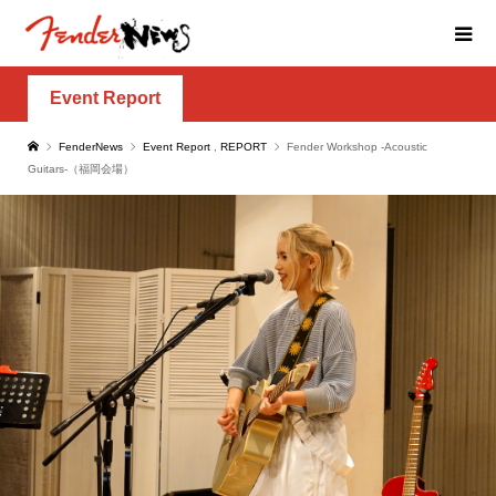
Event Report
FenderNews
Event Report
,
REPORT
Fender Workshop -Acoustic
Guitars-（福岡会場）