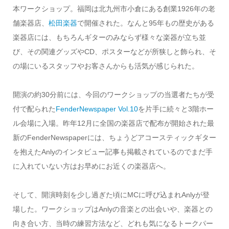
本ワークショップ。福岡は北九州市小倉にある創業1926年の老
舗楽器店、
松田楽器
で開催された。なんと95年もの歴史がある
楽器店には、もちろんギターのみならず様々な楽器が立ち並
び、その関連グッズやCD、ポスターなどが所狭しと飾られ、そ
の場にいるスタッフやお客さんからも活気が感じられた。
開演の約30分前には、今回のワークショップの当選者たちが受
付で配られた
FenderNewspaper Vol.10
を片手に続々と3階ホー
ル会場に入場。昨年12月に全国の楽器店で配布が開始された最
新のFenderNewspaperには、ちょうどアコースティックギター
を抱えたAnlyのインタビュー記事も掲載されているのでまだ手
に入れていない方はお早めにお近くの楽器店へ。
そして、開演時刻を少し過ぎた頃にMCに呼び込まれAnlyが登
場した。ワークショップはAnlyの音楽との出会いや、楽器との
向き合い方、当時の練習方法など、どれも気になるトークパー