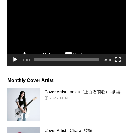
動
画
プ
レ
ー
ヤ
ー
00:00
28:01
Monthly Cover Artist
Cover Artist | adieu（上白石萌歌） -前編-
2026.08.04
Cover Artist | Chara -後編-