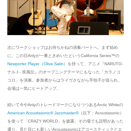
次にワークショップはお待ちかねの演奏パートへ。まず始め
に、この日Anlyが一番ときめいたというCalifornia Series™の
Newporter Player（Olive Satin）
を持って、アニメ『NARUTO-
ナルト- 疾風伝』のオープニングテーマにもなった「カラノコ
コロ」を演奏。参加者からはライヴさながら手拍子が送られ、
会場は一気にヒートアップ。
続いて今やAnlyのトレードマークになりつつあるArctic Whiteの
American Acoustasonic®︎ Jazzmaster®︎
（以下：Acoustasonic）
を使って「CRAZY WORLD」を披露。その場でも説明があった
通り、見た目にも新しいAcoustasonicはアコースティックとエ