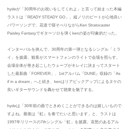
hydeが「30周年のお祝いをしてくれよ」と言って始まった本編
ラストは「READY STEADY GO」。縦ノリのビートが心地良い
パワーソングで、花道で寝そべりながらKen Stratocaster
Paisley Fantasyでギターソロを弾くkenの姿が印象的だった。
インターバルを挟んで、30周年の第一弾となるシングル「ミラ
イ」を披露。観客がスマートフォンのライトで会場を照らす。
会場全体が巻き起こしたウェーブがキレイに決まってスタート
した最新曲「FOREVER」、1stアルバム『DUNE』収録の「As
if in a dream」へと続き、kenはリアピックアップによるヌケの
良いギターサウンドを轟かせて聴衆を魅了する。
hydeは「30年前の曲でときめくことができるのは嬉しいもので
すよね。最後は『虹』を奏でたいと思います」と、ラストは
1997年リリースの7thシングル「虹」を披露。哀愁のあるアル