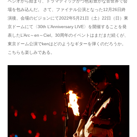
ペジオから始まり、ドラマティックかつ色彩豊かな音世界で会
場を包み込んだ。 さて、ファイナル公演となった12月26日終
演後、会場のビジョンにて2022年5月21日（土）22日（日）東
京ドームにて〈30th L’Anniversary LIVE〉を開催することを発
表したL’Arc～en～Ciel。30周年のイベントはまだまだ続くが、
東京ドーム公演でkenはどのようなギターを弾くのだろうか。
こちらも楽しみである。