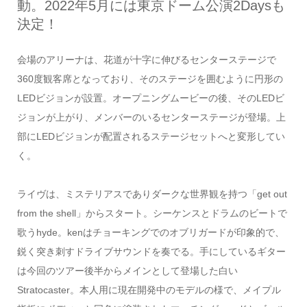
動。2022年5月には東京ドーム公演2Daysも
決定！
会場のアリーナは、花道が十字に伸びるセンターステージで
360度観客席となっており、そのステージを囲むように円形の
LEDビジョンが設置。オープニングムービーの後、そのLEDビ
ジョンが上がり、メンバーのいるセンターステージが登場。上
部にLEDビジョンが配置されるステージセットへと変形してい
く。
ライヴは、ミステリアスでありダークな世界観を持つ「get out
from the shell」からスタート。シーケンスとドラムのビートで
歌うhyde。kenはチョーキングでのオブリガードが印象的で、
鋭く突き刺すドライブサウンドを奏でる。手にしているギター
は今回のツアー後半からメインとして登場した白い
Stratocaster。本人用に現在開発中のモデルの様で、メイプル