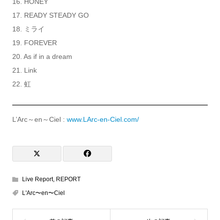
16. HONEY
17. READY STEADY GO
18. ミライ
19. FOREVER
20. As if in a dream
21. Link
22. 虹
L’Arc～en～Ciel :
www.LArc-en-Ciel.com/
Live Report
,
REPORT
L'Arc〜en〜Ciel