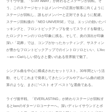
ライヴ中盤、「STAY AWAY」が終わるとステージが回転。そ
う、このステージセットはメンバーの正面が観客に向くように
ステージが回転し、誰もがメンバーと正対できるように配慮。
ステージ回転後の「NEO UNIVERSE」では、エッジの効いたバ
ッキングと、フロントピックアップを使ってスライドを駆使し
たロングトーンのソロが印象に残る。そして、炎の演出が印象
深い「花葬」では、コンプがかったカッティング、サスティン
が豊かなフロントピックアップでのイントロソロといい、L’Arc
～en～Cielらしい切なさと憂いのある世界観で魅了。
シングル曲を中心に構成されたセットリスト。30年間という活
動、そしてこれまで発表してきたシングルやアルバム曲の総決
算のような、まさに“ベスト オブ ベスト”な選曲である。
ライヴ後半戦、「EVERLASTING」が終わりステージが回転す
るとkenのギターソロコーナーへ。深いディレイサウンドとボ