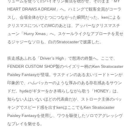
リュームを使ってのバイオリン奏法を聴かせ、そのまま「MY
HEART DRAWS A DREAM」へ。ハミングで観客全員がコーラ
スし、会場全体がひとつにつながった瞬間だった。kenによる
クリスマスについてのMCのあとは、アッパーなクリスマスチ
ューン「Hurry Xmas」へ。スケールライクなアプローチを見せ
るジャジーなソロも、白のStratocasterで披露した。
疾走感あふれる「Driver’s High」で怒涛の終盤へ。ここで、
FENDER CUSTOM SHOP製のペイズリー柄のKen Stratocaster
Paisley Fantasyが登場。サスティンのある太いリードトーンが
印象的で、ハムバッカーのような厚みのある存在感あるサウン
ドだ。hydeがギターをかき鳴らしながら歌う「HONEY」は、
知らない人はいないほどの代表曲だが、ストローク主体のバッ
キングでスピード感を出すkenはここでもKen Stratocaster
Paisley Fantasyを使用し、ワウを駆使したソロでアグレッシヴ
なプレイを魅せる。