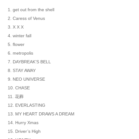
1. get out from the shell
2. Caress of Venus
3. X X X
4. winter fall
5. flower
6. metropolis
7. DAYBREAK’S BELL
8. STAY AWAY
9. NEO UNIVERSE
10. CHASE
11. 花葬
12. EVERLASTING
13. MY HEART DRAWS A DREAM
14. Hurry Xmas
15. Driver’s High