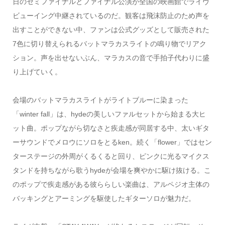
日のセミファイナルとファイナル公演が全国の映画館でライヴ
ビューイング中継されているのだ。観客は飛沫防止のため声を
出すことができない中、ファンは公式グッズとして販売された
7色に切り替えられるバットマラカスライトの鳴り物でリアク
ション。声を出せないぶん、マラカスの音で手拍子代わりに盛
り上げていく。
会場のバットマラカスライトがライトブルーに染まった
「winter fall」は、hydeの美しいファルセットから始まる大ヒ
ット曲。ポップながら切なさと疾走感が同居する中、太いギタ
ーサウンドでメロウにソロをとるken。続く「flower」ではセン
ターステージの外周がくるくると回り、ピンクに光るマイクス
タンドを持ちながら歌うhydeが会場を爽やかに駆け抜ける。こ
のポップで疾走感がある彼ららしい楽曲は、アルペジオ主体の
バッキングとアーミングを駆使したギターソロが魅力だ。