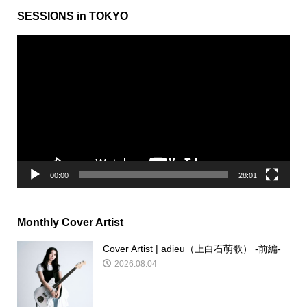
SESSIONS in TOKYO
動
画
プ
レ
ー
ヤ
ー
00:00
28:01
Monthly Cover Artist
Cover Artist | adieu（上白石萌歌） -前編-
2026.08.04