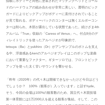
指板にボディーと同色に塗装されたマッチングヘッドとゴール
ドのハードウェアの組み合わせが非常に美しい。透明のピック
ガードによりピックアップがボディーに直付けされていること
が見て取れる。ボディーバックのコンターは無くエルボーコン
ターは削られ、木部が露出している状態であった。続けざま4th
アルバム『True』収録の「Caress of Venus」へ。付点8分のデ
ィレイトリックを使ったアルペジオが印象的で、
tetsuya（Ba）とyukihiro（Dr）がアンサンブルのボトムを支え
る中、浮遊感あるkenのアルペジオプレイはこのポップな楽曲
において重要なファクター。ギターソロでは、フロントピック
アップを使った太く甘いサウンドを響かせる。
「昨年（2020年）の代々木は開催できなかったけど今日はどう
でしょうか？ 100%（観客が）入っています」と話すhyde。
そう、今回の会場は100%の観客数のため、国立代々木競技場
第一体育館には1万2000人を超える観客が集結。そして、この