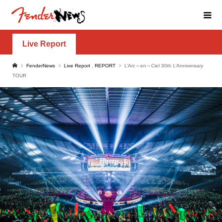
Live Report
FenderNews
Live Report
,
REPORT
L’Arc～en～Ciel 30th L’Anniversary
TOUR