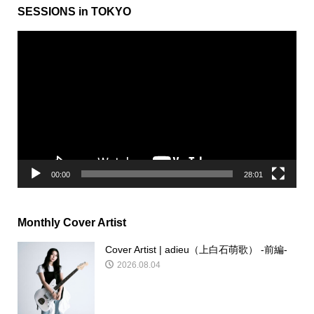
SESSIONS in TOKYO
動
画
プ
レ
ー
ヤ
ー
00:00
28:01
Monthly Cover Artist
Cover Artist | adieu（上白石萌歌） -前編-
2026.08.04