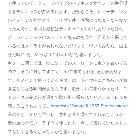
で使っていて、クリープハイプのバッキングサウンドの半分以
上をテレキャスが占めています。だからこそ、レコーディング
のイメージが強すぎて、ライヴで使う感覚にはあまりならなか
ったんです。今回も最初はテレキャスがいいなと思ったけれ
ど、ラインナップにストラトがあるのを見て、自分が今探して
いるのはストラトかもしれないと思って。弾いてみたら、歪ま
せた時に“あ、やっぱりこれいいな”と思いました。
ギターに関しては、歌に対してのストロークに重きを置いてる
ので、そこに対してすごく“ついて来てくれる”感じがありま
す。今メインで使っているギターは、ライヴ中にどちらかが置
き去りになる瞬間があるんです。歌がついて来なかったり、ス
トロークが先に行き過ぎて歌が引っ張られたりと、ストレスを
感じることもあって。
American Vintage II 1957 Stratocaster
は
音の立ち上がりも早いし、意外と音が潜ってくれるというか、
音の重心が低い。ライヴで使ったら、今まで感じていたストレ
スもなくなるんじゃないかと思いました。