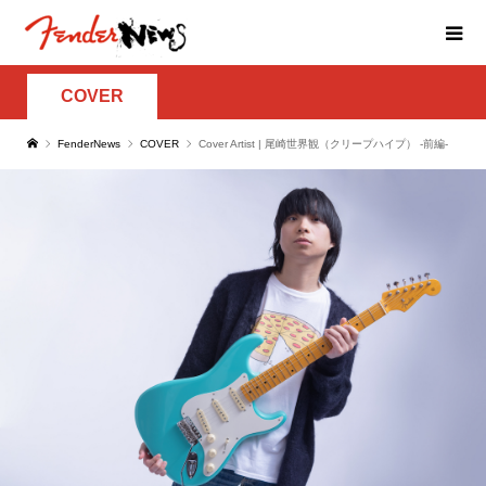
COVER
FenderNews
COVER
Cover Artist | 尾崎世界観（クリープハイプ） -前編-