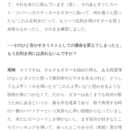
て、それを未だに恨んでいます（笑）。そのあとすぐにカー
ト・コバーンのステッカーをギターに貼って、何か違うと思っ
たら“この人左利きだ”って。もう一つ左利き用のギターを買う
余裕もなかったし、そのまま練習しました。
──そのひと言がギタリストとしての運命を変えてしまったと。
もう左利き用には戻れないんですか？
尾崎
そうですね。そもそもギターを始めた時も、ある程度弾
けないとダメだと思って教則本やビデオを見るけれど、どうし
ても上手くソロを弾いたり“この人上手いな”と思わせるような
技術が身につかなくて。だから、ギターはあくまでも自分が歌
うためにあるというか、曲を作る道具であり、歌で表現する時
の一番のパートナーという気持ちに早い段階からなっていまし
た。未だにローコードしか弾かないし、まず自分が好きなとこ
ろでバッキングを弾いて、余ったところを小川（幸慈）君が埋