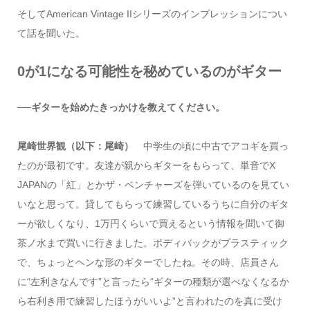
そしてAmerican Vintage IIシリーズのインプレッションについ
て話を聞いた。
0が1になる可能性を秘めているのがギター
──ギターを始めたきっかけを教えてください。
尾崎世界観（以下：尾崎）
中学生の頃に中古でアコギを買っ
たのが最初です。友達が親からギターをもらって、単音でX
JAPANの「紅」とかザ・ベンチャーズを弾いているのを見てい
いなと思って。貸してもらって練習しているうちに自分のギタ
ーが欲しくなり、1万円くらいで買えるという情報を聞いて御
茶ノ水まで買いに行きました。ボディバックがプラスティック
で、ちょっとヘンな形のギターでしたね。その時、店員さん
に“左利きなんです”と言ったら“ギターの種類が選べなくなるか
ら右利き用で練習したほうがいいよ”と言われたのを真に受け