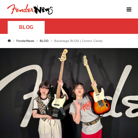
BLOG
FenderNews
BLOG
Backstage BLOG | Conton Candy