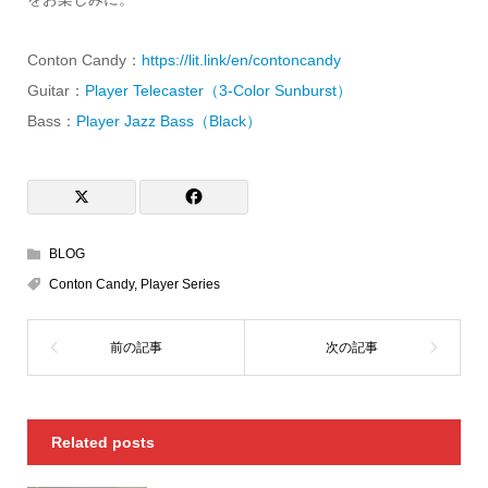
Conton Candy：
https://lit.link/en/contoncandy
Guitar：
Player Telecaster（3-Color Sunburst）
Bass：
Player Jazz Bass（Black）
BLOG
Conton Candy
,
Player Series
Related posts