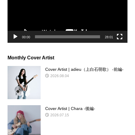
ー
ヤ
ー
00:00
28:01
Monthly Cover Artist
Cover Artist | adieu（上白石萌歌） -前編-
2026.08.04
Cover Artist | Chara -後編-
2026.07.15