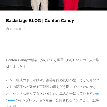
Backstage BLOG | Conton Candy
2023.08.27
Conton Candyの紬衣（Vo, Gt）と楓華（Ba, Cho）の二人に取
材しました！
バンド結成のきっかけや、楽器を始めた頃の壁、そして今のバ
ンドの活躍へと繋がる可能性の扉をどう開いていったのかな
ど、たくさん語ってもらいました。二人が手にしている
Player
Series
のインプレッションも後日公開されるインタビュー記事
をお楽しみに。