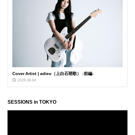
Cover Artist | adieu（上白石萌歌） -前編-
2026.08.04
SESSIONS in TOKYO
動
画
プ
レ