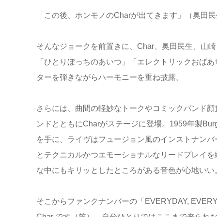
「この後、ホンモノのCharが出てきます」（奥田民
そんなジョークを前置きに、Char、奥田民生、山
「ひとりぼっちのあいつ」「エレクトリックおばあ
ターを弾きながらハーモニーを重ね披露。
さらには、曲間の軽妙なトークやコミックバンド顔
ンドとともにCharがステージに登場。1959年製Burgund
を手に、ライヴはフュージョン風のインストナンバー「
とテクニカルかつエモーショナルなリードプレイを
な中にもキリッとしたところがある音色が心地いい
そこからファンクナンバーの「EVERYDAY, EV
Char です（笑）。自分ひとりではここまで来られ