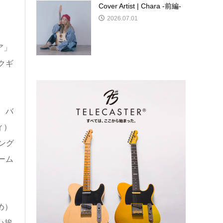
Cover Artist | Chara -前編-
2026.07.01
ア」
クギ
、バ
ィ）
ング
ーム
め）
い挨