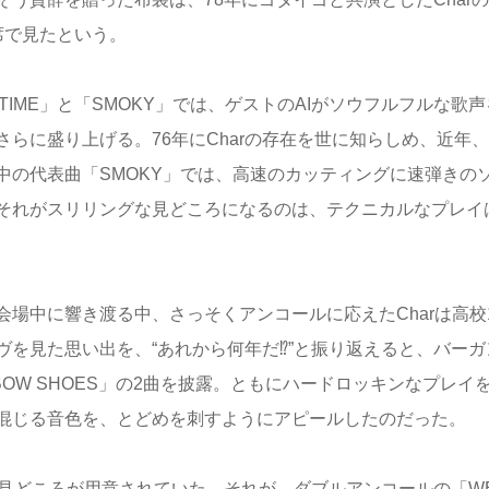
席で見たという。
NYTIME」と「SMOKY」では、ゲストのAIがソウフルフルな歌声
らに盛り上げる。76年にCharの存在を世に知らしめ、近年
中の代表曲「SMOKY」では、高速のカッティングに速弾きの
それがスリリングな見どころになるのは、テクニカルなプレイ
場中に響き渡る中、さっそくアンコールに応えたCharは高校
を見た思い出を、“あれから何年だ⁉”と振り返えると、バーガ
INBOW SHOES」の2曲を披露。ともにハードロッキンなプレイ
混じる音色を、とどめを刺すようにアピールしたのだった。
る見どころが用意されていた。それが、ダブルアンコールの「W