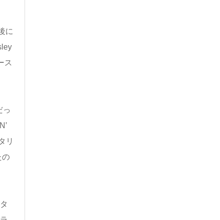
後に
ey
ルース
だっ
N’
タリ
たの
ギタ
のラ