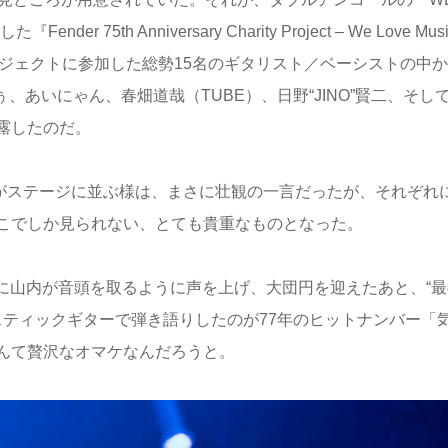
75th Anniversary Charity Project – We Love Mus
ロジェクトに参加した総勢15名のギタリスト／ベーシストの中か
ENのすぅ、あいにゃん、春畑道哉（TUBE）、日野“JINO”賢二、そし
露したのだ。
トがステージに並ぶ様は、まさに壮観の一言だったが、それぞれ
こでしか見られない、とても貴重なものとなった。
最後に山内が音頭を取るように声を上げ、大団円を迎えたあと、“
ースティックギターで弾き語りしたのが77年のヒットナンバー「
んて贅沢なオマケなんだろうと。