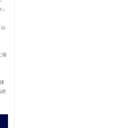
ic』
て山
に個
最後
気絶