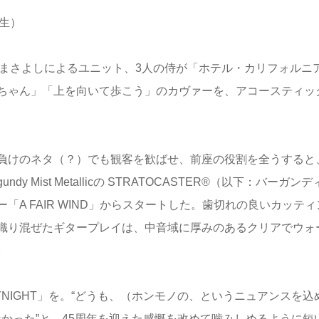
生）
崎まさよしによるユニット、3人の侍が「ホテル・カリフォルニ
ちゃん」「上を向いて歩こう」のカヴァーを、アコースティッ
負けのネタ（？）でも観客を歓ばせ、前座の役割を全うすると
y Mist Metallicの STRATOCASTER®（以下：バーガンデ
A FAIR WIND」からスタートした。歯切れの良いカッティ
織り混ぜたギタープレイは、中音域に厚みのあるクリアでウォ
。
ERYNIGHT」を。“どうも、（ホンモノの、というニュアンスを込
なかった”と、45周年を迎えた感慨を改めて噛みしめるように短