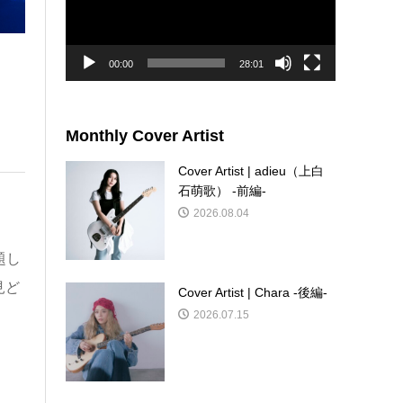
ー
ヤ
ー
00:00
28:01
Monthly Cover Artist
Cover Artist | adieu（上白
石萌歌） -前編-
2026.08.04
題し
見ど
Cover Artist | Chara -後編-
2026.07.15