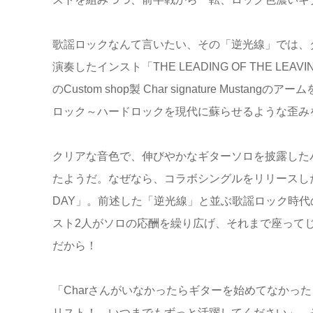
歌謡ロックなんて言いたい、その「逆光線」では、
演奏したインスト「THE LEADING OF THE LE
のCustom shop製 Char signature Mu
ロック～ハードロックを現代に蘇らせるような歪み
クリアな音色で、伸びやかなギターソロを披露したバラ
たようだ。なぜなら、コラボシングルをリリースしたことも
DAY」。前述した「逆光線」と並ぶ歌謡ロック時
スト2人がソロの応酬を繰り広げ、それまで座って
だから！
「Charさんがいなかったらギターを始めてなかっ
リスト！ いつまでもずっと活躍してください」。そ