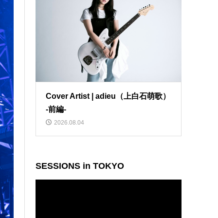
Cover Artist | adieu（上白石萌歌）
-前編-
2026.08.04
SESSIONS in TOKYO
動
画
プ
レ