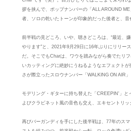
拶を挟んで、ポップナンバーの「ALL AROUND
者、ソロの乾いたトーンが印象的だった後者と、音
前半戦の見どころ、いや、聴きどころは、“最近、
やります”と、2021年9月29日に16年ぶりにリリース
だ。そこでもCharは、ワウを踏みながら奏でたリフに
いカッティングに絶妙にうねるようなエフェクトが掛
さが際立ったスロウナンバー「WALKING ON A
モデリング・ギターに持ち替えた「CREEPIN’」とイ
よびクラビネット風の音色も交え、エキセントリッ
再びバーガンディを手にした後半戦は、77年のス
ストを組みつつ、前半戦から一転、ロック色濃いギ