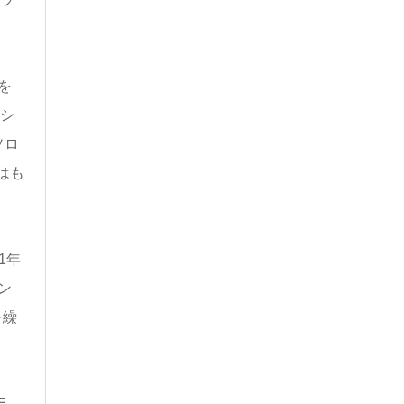
を
、シ
ソロ
はも
1年
ン
を繰
E