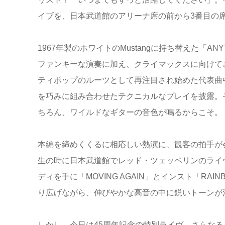
イブを、日本武道館のアリーナ席の前から3番目の
1967年製のホワイトのMustangに持ち替えた「A
ファンキーな演奏に加え、クライマックスに向けてさ
ティポップのルーツとして再注目され始めた代表曲
を巧みに組み合わせたテクニカルなプレイを披露。
ちろん、ワイルドなギターの音色が鳴るからこそ。
本編を締めくくるに相応しい熱演に、観客の拍手が会
生の時に日本武道館でレッド・ツェッペリンのライヴ
ディを手に「MOVING AGAIN」とインスト「RA
り広げながら、伸びやかな高音の中に鋭いトーンが
しかし、今日は45周年記念の特別ライヴ。さらな