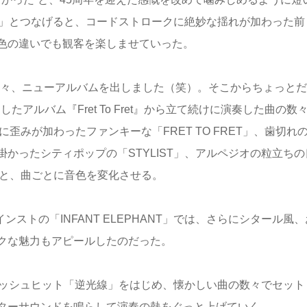
 ME」とつなげると、コードストロークに絶妙な揺れが加わった前
色の違いでも観客を楽しませていった。
嫌々、ニューアルバムを出しました（笑）。そこからちょっとだ
したアルバム『Fret To Fret』から立て続けに演奏した曲の数
歪みが加わったファンキーな「FRET TO FRET」、歯切れ
かったシティポップの「STYLIST」、アルペジオの粒立ちの
IR」と、曲ごとに音色を変化させる。
ンストの「INFANT ELEPHANT」では、さらにシタール風、
クな魅力もアピールしたのだった。
マッシュヒット「逆光線」をはじめ、懐かしい曲の数々でセット
ターサウンドを鳴らして演奏の熱をぐっと上げていく。