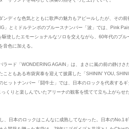
ダンディな色気とともに歌声の魅力もアピールしたが、その前
AVING」とミドルテンポのブルースナンバー「波」では、Pink Paisl
stangのアームを駆使したエモーショナルなソロを交えながら、60年代のブ
を音色に加える。
ード「WONDERING AGAIN」は、まさに嵐の前の静けさ
ある布袋寅泰を迎えて披露した「SHININ’ YOU, SHINI
代のヒットナンバー「闘牛士」では、日本のロックを代表するギ
じっくりと楽しんでいたアリーナの観客を慌てて立ち上がらせ
たし、日本のロックはこんなに成熟してなかった。日本のNo.1
う賛辞を贈った布袋は、78年にゴダイゴと共演としたChar