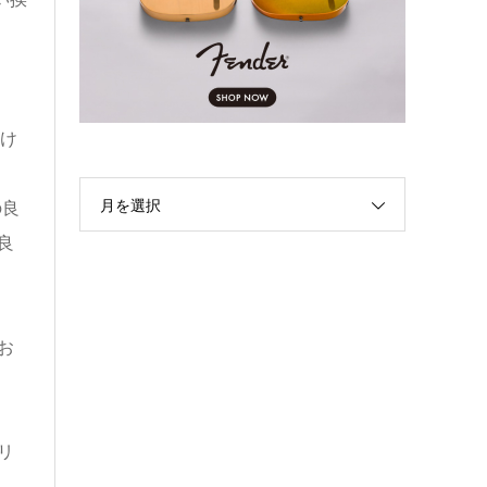
け
々
月を選択
の良
良
お
リ