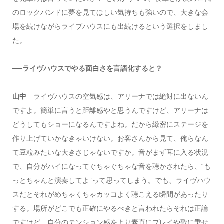
のロックバンドに夢を見てほしい気持ちも強いので、大きな会
場を続けながらライブハウスにも出続けるという選択をしまし
た。
──ライヴハウスでやる面白さを言語化すると？
山中
ライヴハウスの空気感は、アリーナでは絶対に出ないん
ですよ。簡単に言うと距離感やと思うんですけど、アリーナは
どうしてもショーになるんですよね。だから緻密にステージを
作り上げていかなきゃいけない。お客さんから見て、俺らなん
て豆粒みたいな大きさじゃないですか。音がまず耳に入る状況
で、自分がハイになってぐちゃぐちゃな音を聴かされたら、“も
っとちゃんと演奏してよ”って思ってしまう。でも、ライヴハウ
スだとそれがめちゃくちゃカッコよく聴こえる瞬間があったり
する。場所がどこでも正確にやるべきと言われたらそれは正論
ですけど、自分のテンション感をより素直にプレイや歌に乗せ