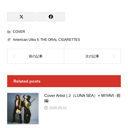
COVER
American Ultra II
,
THE ORAL CIGARETTES
Related posts
Cover Artist | J（LUNA SEA）× MIYAVI -前
編-
2026.05.01