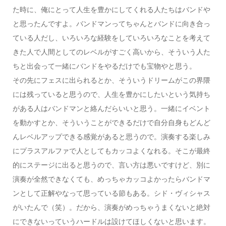
た時に、俺にとって人生を豊かにしてくれる人たちはバンドや
と思ったんですよ。バンドマンってちゃんとバンドに向き合っ
ている人だし、いろいろな経験をしていろいろなことを考えて
きた人で人間としてのレベルがすごく高いから、そういう人た
ちと出会って一緒にバンドをやるだけでも宝物やと思う。
その先にフェスに出られるとか、そういうドリームがこの界隈
には残っていると思うので、人生を豊かにしたいという気持ち
がある人はバンドマンと絡んだらいいと思う。一緒にイベント
を動かすとか、そういうことができるだけで自分自身もどんど
んレベルアップできる感覚があると思うので。演奏する楽しみ
にプラスアルファで人としてもカッコよくなれる。そこが最終
的にステージに出ると思うので、言い方は悪いですけど、別に
演奏が全然できなくても、めっちゃカッコよかったらバンドマ
ンとして正解やなって思っている節もある。シド・ヴィシャス
がいたんで（笑）。だから、演奏がめっちゃうまくないと絶対
にできないっていうハードルは設けてほしくないと思います。