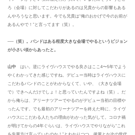
ろ（会場）に対してこだわりがあるのは兄貴からの影響もある
んやろうなと思います。今でも兄貴は“俺のおかげで今のお前が
あるんやで！”と言ってます（笑）。
──（笑）。バンドはある程度大きな会場でやるというビジョン
が小さい頃からあったと。
山中
はい。逆にライヴハウスでやる良さはここ4〜5年でよう
やくわかってきた感じですね。デビュー当時はライヴハウスに
こだわるバンドのことがわからなくて、いや、（大きな会場
で）できへんだけでしょ！と思っていたんですよね（笑）。だ
から俺らは、アリーナツアーでやるのがデビュー当初の目標や
ったんです。でも最初のアリーナツアーを終えた時に、ライヴ
ハウスにこだわる人たちの理由がわかった気がして。コロナ禍
が明けてからの4年ぐらいは、ライヴハウスでやりながら“これ
を先輩方は言っていたのか！”とわかりつつ、後輩とか次の世代