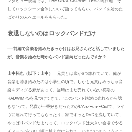
ンタビュー後編では、THE ORAL CIGARETTESの現在地、そ
してロックシーン全体について語ってもらい、バンドを始めた
ばかりの人へエールをもらった。
衰退しないのはロックバンドだけ
──前編で音楽を始めたきっかけはお兄さんだと話していました
が、音楽を始めた時からバンド志向だったんですか？
山中拓也（以下：山中）
兄貴とは歳が6つ離れていて、俺が
音楽を聴き始めたのは小学生の頃で。しかも兄貴はめっちゃ音
楽をディグる癖があって、当時はまだ売れていない初期の
RADWIMPSを見つけてきて、“このバンド絶対に売れるから聴
きな”って。兄貴が一番好きだったのがL’Arc〜en〜Cielで、ライ
ヴに連れて行ってもらったり、家でずっとDVDを流していて、
やっぱりバンドだよなって。ロックバンドは大きい会場でやる
イメージが小さい頃に植え付けられて、いまだにそういうとこ