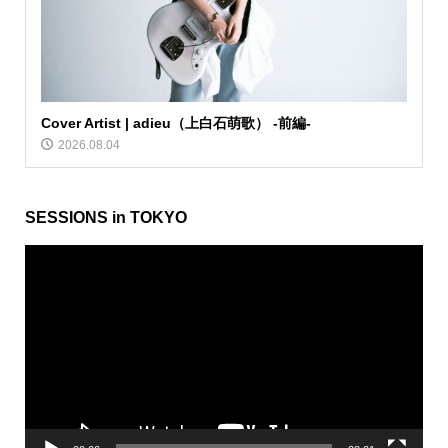
Cover Artist | adieu（上白石萌歌） -前編-
2026.08.04
SESSIONS in TOKYO
動
画
プ
レ
ー
ヤ
ー