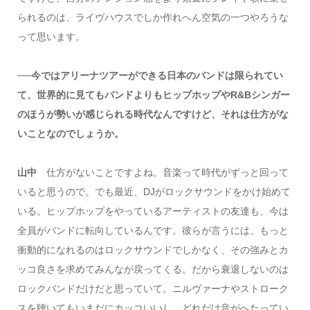
られるのは、ライヴハウスでしか作れへん空気の一つやろうな
って思います。
──今ではアリーナツアーができる日本のバンドは限られてい
て、世界的に見てもバンドよりもヒップホップやR&Bシンガー
のほうが勢いが感じられる時代なんですけど、それは仕方がな
いことなのでしょうか。
山中
仕方がないことですよね。音楽って時代がずっと回って
いると思うので。でも最近、DJがロックサウンドをかけ始めて
いる。ヒップホップをやっているアーティストの友達も、今は
全員がバンドに転向しているんです。彼らが言うには、もっと
衝動的になれるのはロックサウンドでしかなく、その強みとカ
ッコ良さを求めてみんなが戻ってくる。だから衰退しないのは
ロックバンドだけだと思っていて。ニルヴァーナやストローク
スを聴いてもいまだにカッコいいし、どれだけ音がへたってい