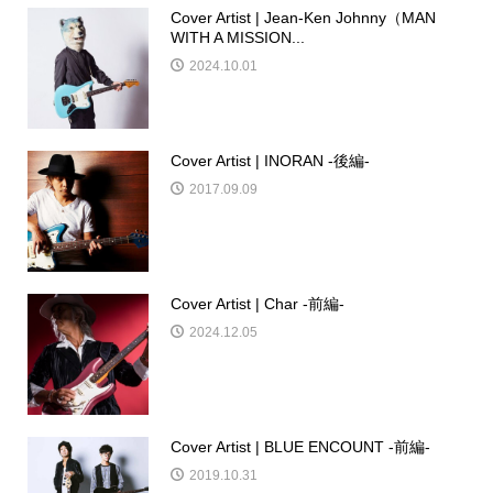
Cover Artist | Jean-Ken Johnny（MAN
WITH A MISSION...
2024.10.01
Cover Artist | INORAN -後編-
2017.09.09
Cover Artist | Char -前編-
2024.12.05
Cover Artist | BLUE ENCOUNT -前編-
2019.10.31