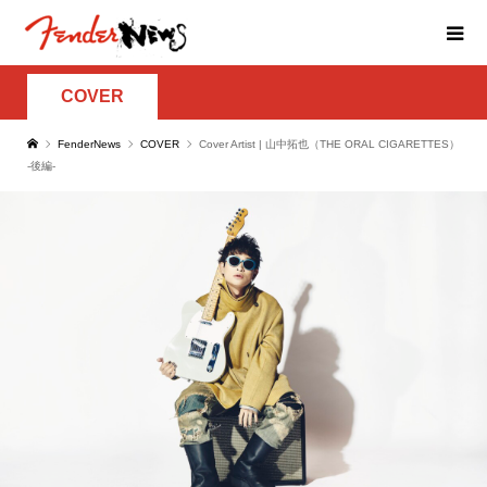
COVER
FenderNews
COVER
Cover Artist | 山中拓也（THE ORAL CIGARETTES）
-後編-