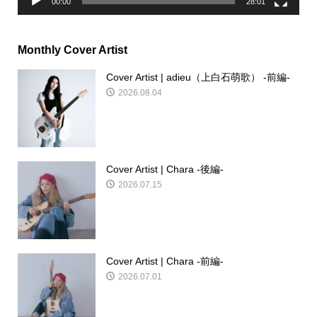
00:00
28:01
Monthly Cover Artist
Cover Artist | adieu（上白石萌歌） -前編-
2026.08.04
Cover Artist | Chara -後編-
2026.07.15
Cover Artist | Chara -前編-
2026.07.01