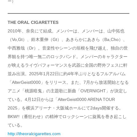
ー）
THE ORAL CIGARETTES
2010年、奈良にて結成。メンバーは、メンバーは、山中拓也
（Vo,Gt）、鈴木重伸（Gt）、あきらかにあきら（Ba,Cho）、
中西雅哉（Dr）。音楽性やシーンの垣根を飛び越え、独自の世
界観を持つ唯一無二のロックバンド。メンバーのキャラクター
が映えるライヴパフォーマンスを武器に全国の野外フェスに軒
並み出演。2025年1月22日に約4年半ぶりとなるフルアルバム
「AlterGeist0000」をリリース。また、7月から放送開始となる
アニメ「桃源暗鬼」の主題歌に新曲「OVERNIGHT」が決定し
ている。4月12日からは「AlterGeist0000 ARENA TOUR
2025」を横浜アリーナ・大阪城ホールにて2days開催する。
BKW!!（番狂わせ）の精神でロックシーンに旋風を巻き起こし
ている。
http://theoralcigarettes.com