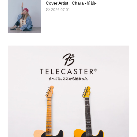
Cover Artist | Chara -前編-
2026.07.01