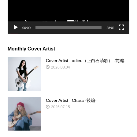
ヤ
ー
00:00
28:01
Monthly Cover Artist
Cover Artist | adieu（上白石萌歌） -前編-
2026.08.04
Cover Artist | Chara -後編-
2026.07.15