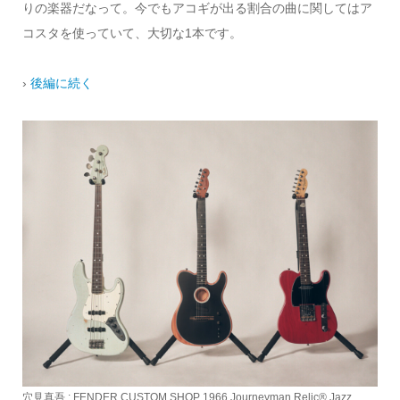
りの楽器だなって。今でもアコギが出る割合の曲に関してはア
コスタを使っていて、大切な1本です。
›
後編に続く
穴見真吾 : FENDER CUSTOM SHOP 1966 Journeyman Relic® Jazz