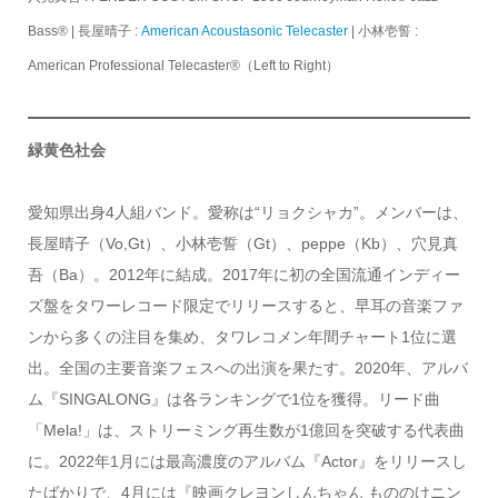
Bass® |
長屋晴子 :
American Acoustasonic Telecaster
|
小林壱誓 :
American Professional Telecaster®（Left to Right）
緑黄色社会
愛知県出身4人組バンド。愛称は“リョクシャカ”。メンバーは、
長屋晴子（Vo,Gt）、小林壱誓（Gt）、peppe（Kb）、穴見真
吾（Ba）。2012年に結成。2017年に初の全国流通インディー
ズ盤をタワーレコード限定でリリースすると、早耳の音楽ファ
ンから多くの注目を集め、タワレコメン年間チャート1位に選
出。全国の主要音楽フェスへの出演を果たす。2020年、アルバ
ム『SINGALONG』は各ランキングで1位を獲得。リード曲
「Mela!」は、ストリーミング再生数が1億回を突破する代表曲
に。2022年1月には最高濃度のアルバム『Actor』をリリースし
たばかりで、4月には『映画クレヨンしんちゃん もののけニン