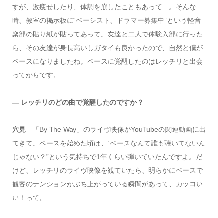
すが、激痩せしたり、体調を崩したこともあって…。そんな
時、教室の掲示板に“ベーシスト、ドラマー募集中”という軽音
楽部の貼り紙が貼ってあって。友達と二人で体験入部に行った
ら、その友達が身長高いしガタイも良かったので、自然と僕が
ベースになりましたね。ベースに覚醒したのはレッチリと出会
ってからです。
― レッチリのどの曲で覚醒したのですか？
穴見
「By The Way」のライヴ映像がYouTubeの関連動画に出
てきて。ベースを始めた頃は、“ベースなんて誰も聴いてないん
じゃない？”という気持ちで1年くらい弾いていたんですよ。だ
けど、レッチリのライヴ映像を観ていたら、明らかにベースで
観客のテンションがぶち上がっている瞬間があって、カッコい
い！って。