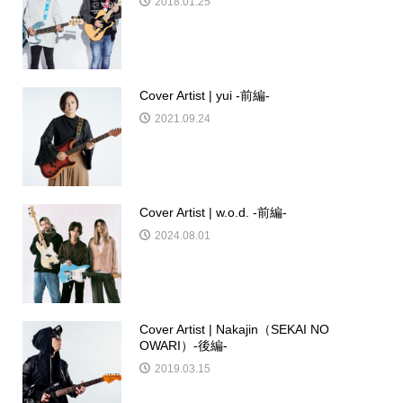
2018.01.25
Cover Artist | yui -前編-
2021.09.24
Cover Artist | w.o.d. -前編-
2024.08.01
Cover Artist | Nakajin（SEKAI NO
OWARI）-後編-
2019.03.15