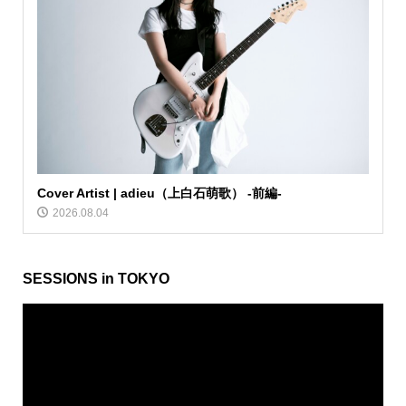
Cover Artist | adieu（上白石萌歌） -前編-
2026.08.04
SESSIONS in TOKYO
動
画
プ
レ
ー