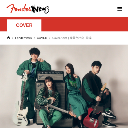
COVER
FenderNews
COVER
Cover Artist | 緑黄色社会 -前編-