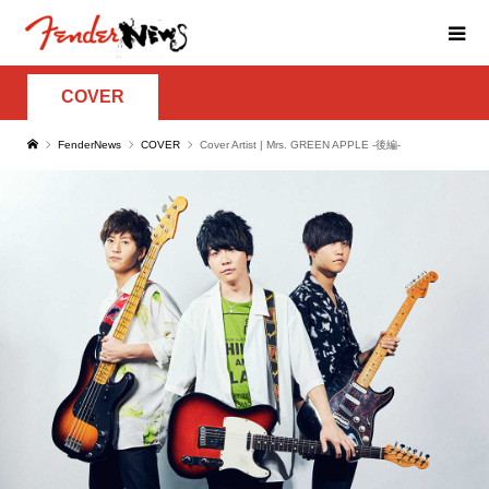
COVER
FenderNews
COVER
Cover Artist | Mrs. GREEN APPLE -後編-