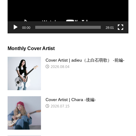
ヤ
ー
00:00
28:01
Monthly Cover Artist
Cover Artist | adieu（上白石萌歌） -前編-
2026.08.04
Cover Artist | Chara -後編-
2026.07.15