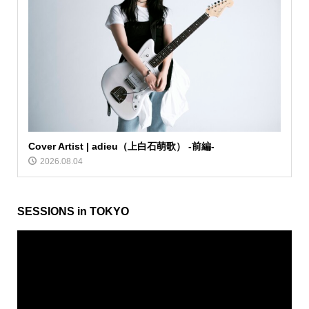
Cover Artist | adieu（上白石萌歌） -前編-
2026.08.04
SESSIONS in TOKYO
動
画
プ
レ
ー