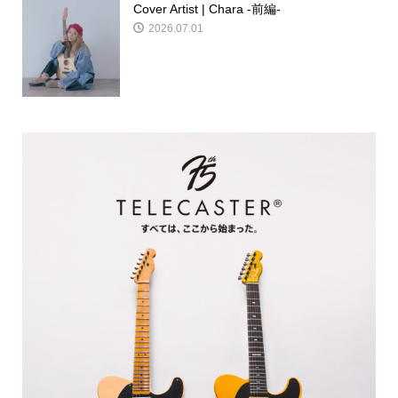
Cover Artist | Chara -前編-
2026.07.01