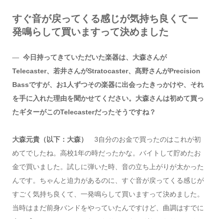
すぐ音が戻ってくる感じが気持ち良くて一
発鳴らして買いますって決めました
―
今日持ってきていただいた楽器は、大森さんが
Telecaster、若井さんがStratocaster、髙野さんがPrecision
Bassですが、お1人ずつその楽器に出会ったきっかけや、それ
を手に入れた理由を聞かせてください。大森さんは初めて買っ
たギターがこのTelecasterだったそうですね？
大森元貴（以下：大森）
3自分のお金で買ったのはこれが初
めてでしたね。高校1年の時だったかな。バイトして貯めたお
金で買いました。試しに弾いた時、音の立ち上がりが太かった
んです。ちゃんと迫力があるのに、すぐ音が戻ってくる感じが
すごく気持ち良くて、一発鳴らして買いますって決めました。
当時はまだ前身バンドをやっていたんですけど、曲調はすでに