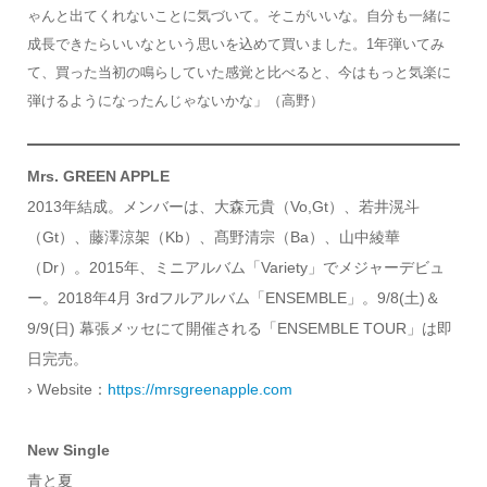
ゃんと出てくれないことに気づいて。そこがいいな。自分も一緒に
成長できたらいいなという思いを込めて買いました。1年弾いてみ
て、買った当初の鳴らしていた感覚と比べると、今はもっと気楽に
弾けるようになったんじゃないかな」（高野）
Mrs. GREEN APPLE
2013年結成。メンバーは、大森元貴（Vo,Gt）、若井滉斗
（Gt）、藤澤涼架（Kb）、髙野清宗（Ba）、山中綾華
（Dr）。2015年、ミニアルバム「Variety」でメジャーデビュ
ー。2018年4月 3rdフルアルバム「ENSEMBLE」。9/8(土)＆
9/9(日) 幕張メッセにて開催される「ENSEMBLE TOUR」は即
日完売。
› Website：
https://mrsgreenapple.com
New Single
青と夏