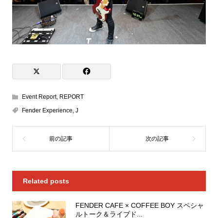
Event Report
,
REPORT
Fender Experience
,
J
Related posts
FENDER CAFE × COFFEE BOY スペシャ
ルトーク＆ライブド...