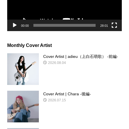
ヤ
ー
00:00
28:01
Monthly Cover Artist
Cover Artist | adieu（上白石萌歌） -前編-
2026.08.04
Cover Artist | Chara -後編-
2026.07.15