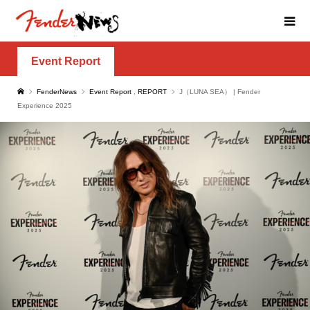
Event Report
FenderNews
Event Report
,
REPORT
J（LUNA SEA） | Fender
Experience 2025