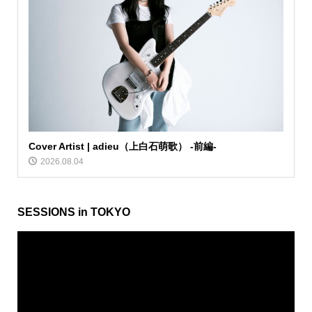
Cover Artist | adieu（上白石萌歌） -前編-
2026.08.04
SESSIONS in TOKYO
動
画
プ
レ
ー