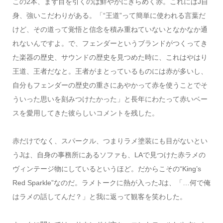
この2本、まず目を引くのは鮮やかにきらめく赤。これにはJ自
身、強いこだわりがある。「“王道”って簡単に使われる言葉だ
けど、その道って覚悟と信念を積み重ねていないとなかなか通
れないんですよ。で、フェンダーというブランドがつくってき
た楽器の歴史、サウンドの歴史を見つめた時に、これはやはり
王道、王者だなと。王者がまとっているものには赤が多いし、
自分もフェンダーの歴史の重さにあやかって赤を使うことでそ
ういった思いを刻みつけたかった」と長年にわたって赤いベー
スを愛用してきた彼らしいコメントを残した。
赤だけでなく、スパークル、つまりラメ塗装にも目がないとい
うJは、自身の事務所にあるソファも、LAで見つけた赤ラメの
ヴィンテージ物にしているというほど。だからこその“King’s
Red Sparkle”なのだ。ラメトークに熱が入ったJは、「…何で俺
はラメの話してんだ？」と我に返って観客を笑わした。