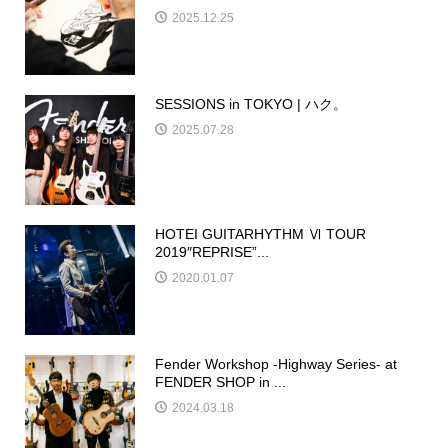
2025.12.25
SESSIONS in TOKYO | ハク。
2025.07.28
HOTEI GUITARHYTHM Ⅵ TOUR
2019″REPRISE”...
2020.01.07
Fender Workshop -Highway Series- at
FENDER SHOP in ...
2024.03.18