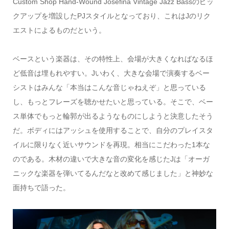
Custom Shop Hand-Wound Josefina Vintage Jazz Bassのピッ
クアップを増設したPJスタイルとなっており、これはJのリク
エストによるものだという。
ベースという楽器は、その特性上、会場が大きくなればなるほ
ど低音は埋もれやすい。Jいわく、大きな会場で演奏するベー
シストはみんな「本当はこんな音じゃねえぞ」と思っている
し、もっとフレーズを聴かせたいと思っている。そこで、ベー
ス単体でもっと輪郭が出るようなものにしようと決意したそう
だ。ボディにはアッシュを使用することで、自分のプレイスタ
イルに限りなく近いサウンドを再現。相当にこだわった1本な
のである。木材の違いで大きな音の変化を感じたJは「オーガ
ニックな楽器を弾いてるんだなと改めて感じました」と神妙な
面持ちで語った。