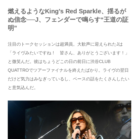
燃えるようなKing’s Red Sparkle、揺るが
ぬ信念──J、フェンダーで鳴らす“王道の証
明”
注目のトークセッションは超満員。大歓声に迎えられたJは
「ライヴみたいですね！ 皆さん、ありがとうございます！」
と微笑んだ。彼はちょうどこの日の前日に渋谷CLUB
QUATTROでツアーファイナルを終えたばかり。ライヴの翌日
だけど気力はみなぎっているし、ベースの話をたくさんしたい
と意気込んだ。