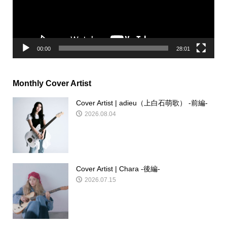
ヤ
ー
00:00
28:01
Monthly Cover Artist
Cover Artist | adieu（上白石萌歌） -前編-
2026.08.04
Cover Artist | Chara -後編-
2026.07.15