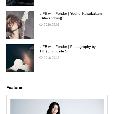
LIFE with Fender | Yoohei Kawakakami
([Alexandros])
2020.05.01
LIFE with Fender | Photography by
TK（Ling tosite S...
2018.09.15
Features