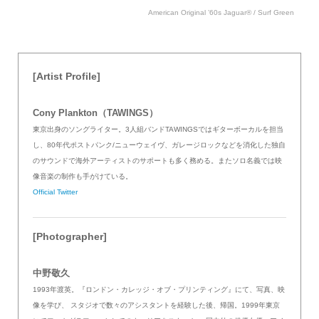
American Original ’60s Jaguar® / Surf Green
[Artist Profile]
Cony Plankton（TAWINGS）
東京出身のソングライター。3人組バンドTAWINGSではギターボーカルを担当
し、80年代ポストパンク/ニューウェイヴ、ガレージロックなどを消化した独自
のサウンドで海外アーティストのサポートも多く務める。またソロ名義では映
像音楽の制作も手がけている。
Official Twitter
[Photographer]
中野敬久
1993年渡英。『ロンドン・カレッジ・オブ・プリンティング』にて、写真、映
像を学び、 スタジオで数々のアシスタントを経験した後、帰国。1999年東京