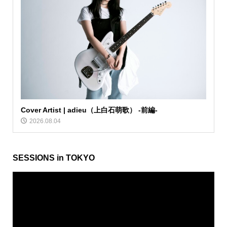
Cover Artist | adieu（上白石萌歌） -前編-
2026.08.04
SESSIONS in TOKYO
動
画
プ
レ
ー