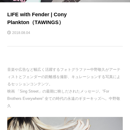
LIFE with Fender | Cony
Plankton（TAWINGS）
2018.08.04
音楽や広告など幅広く活躍するフォトグラファー中野敬久がアーテ
ィストとフェンダーの距離感を撮影、キュレーションする写真によ
るセッションコンテンツ。
映画 「Sing Street」の最期に映しだされたメッセージ, “For
Brothers Everywhere” 全ての時代の永遠のギターキッズへ。中野敬
久