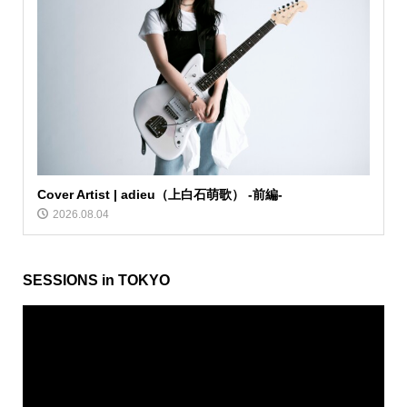
Cover Artist | adieu（上白石萌歌） -前編-
2026.08.04
SESSIONS in TOKYO
動
画
プ
レ
ー