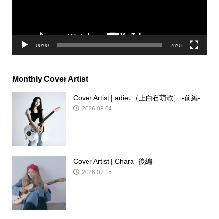
ヤ
ー
00:00
28:01
Monthly Cover Artist
Cover Artist | adieu（上白石萌歌） -前編-
2026.08.04
Cover Artist | Chara -後編-
2026.07.15