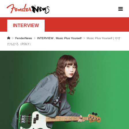
INTERVIEW
FenderNews
INTERVIEW
,
Music Plus Yourself
Music Plus Yourself | やす
だちひろ（POLY）