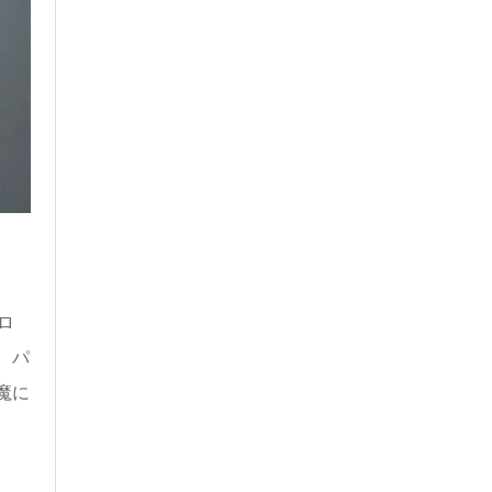
ロ
、パ
魔に