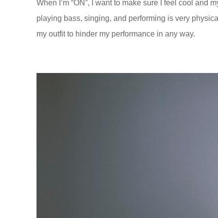
When I’m “ON”, I want to make sure I feel cool and my b
playing bass, singing, and performing is very physical
my outfit to hinder my performance in any way.