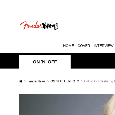
HOME
COVER
INTERVIEW
ON 'N' OFF
FenderNews
ON 'N' OFF
,
PHOTO
ON ‘N’ OFF featuring 