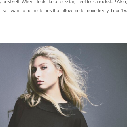
est self. When I look like a rockstar, I feel like a rockstar! Also,
 so I want to be in clothes that allow me to move freely. I don’t 