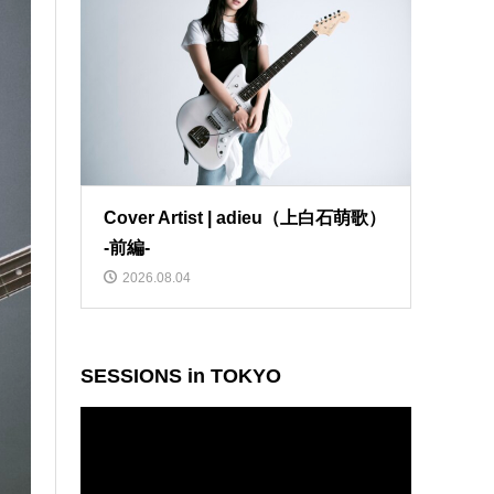
Cover Artist | adieu（上白石萌歌）
-前編-
2026.08.04
SESSIONS in TOKYO
動
画
プ
レ