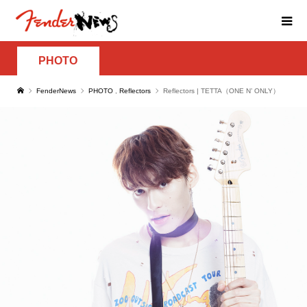
PHOTO
FenderNews
PHOTO
,
Reflectors
Reflectors | TETTA（ONE N’ ONLY）