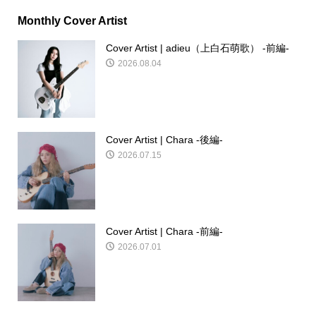
Monthly Cover Artist
Cover Artist | adieu（上白石萌歌） -前編-
2026.08.04
Cover Artist | Chara -後編-
2026.07.15
Cover Artist | Chara -前編-
2026.07.01