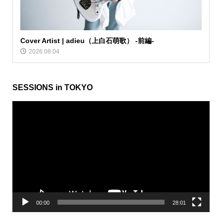
Cover Artist | adieu（上白石萌歌） -前編-
2026.08.04
SESSIONS in TOKYO
動
画
プ
レ
ー
ヤ
ー
00:00
28:01