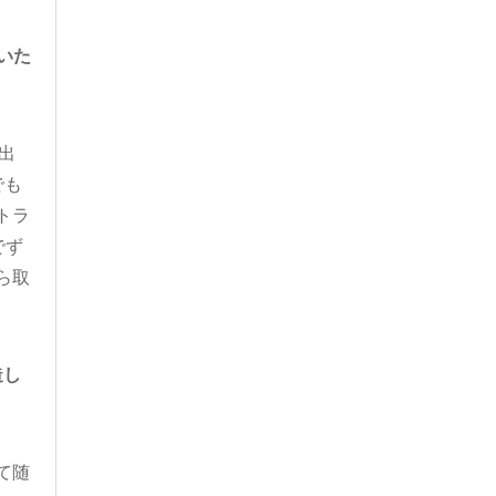
ていた
出
でも
トラ
でず
ら取
造し
て随