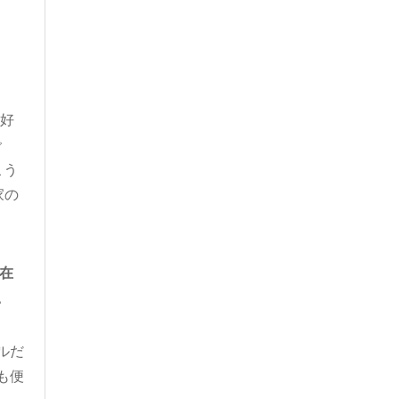
好
で
こう
家の
存在
。
ルだ
も便