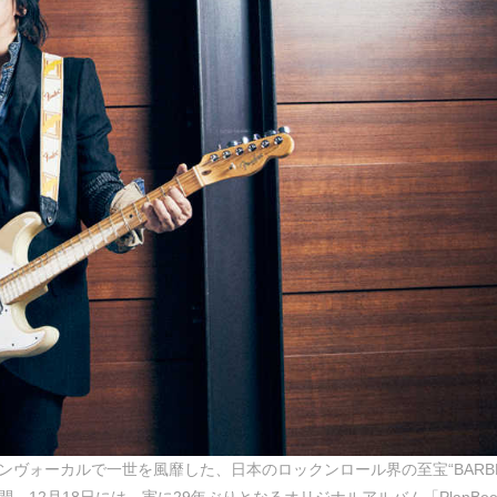
インヴォーカルで一世を風靡した、日本のロックンロール界の至宝“BARB
開。12月18日には、実に29年ぶりとなるオリジナルアルバム「PlanBe