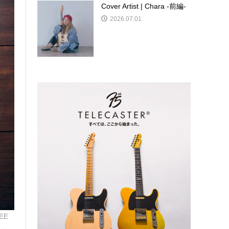
Cover Artist | Chara -前編-
2026.07.01
EE
e」