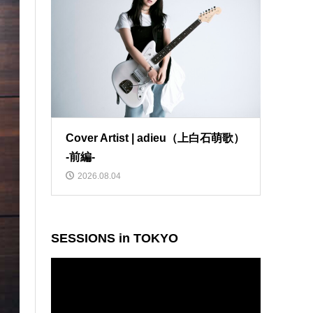
Cover Artist | adieu（上白石萌歌）
-前編-
2026.08.04
SESSIONS in TOKYO
動
画
プ
レ