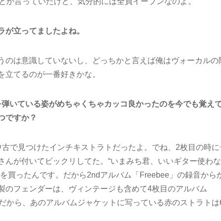
人とか言っていたけど、気分的には全員イーブンなのよ。
ャラが立ってましたよね。
うのは意識していないし、どっちかと言えば俺はヴォーカルの
を立てるのが一番好きかな。
を弾いている姿がめちゃくちゃカッコ良かったのを今でも覚え
つですか？
中古で見つけたインチキストラトだったよ。でね、2枚目の時に
さんが付いてビックリしてた。“いまみち君、いいギター使わな
買ったんです。だから2ndアルバム「Freebee」の録音から
製のフェンダーは、ヴィンテージも含めて4枚目のアルバム
ないかな。だから、あのアルバムジャケットに写っている赤のストラトは