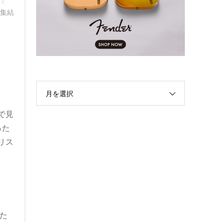
再集結
月を選択
で見
った
リス
た