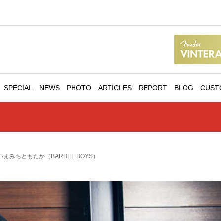
SPECIAL
NEWS
PHOTO
ARTICLES
REPORT
BLOG
CUST
ew | いまみちともたか（BARBEE BOYS）