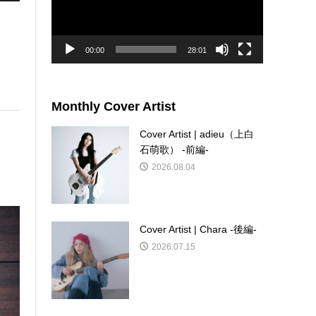
ー
ヤ
ー
00:00
28:01
Monthly Cover Artist
Cover Artist | adieu（上白
石萌歌） -前編-
2026.08.04
Cover Artist | Chara -後編-
2026.07.15