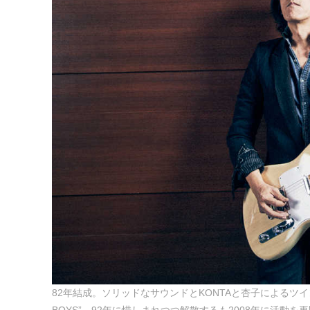
82年結成。ソリッドなサウンドとKONTAと杏子によるツ
BOYS”。92年に惜しまれつつ解散するも2008年に活動を再