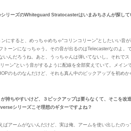
eシリーズのWhiteguard Stratocasterはいまみちさんが探し
ンにすると、めっちゃめちゃ“コリンコリーン”としたいい音が
ーンになっちゃう。その音が出るのはTelecasterなのよ。
ないんだろうね。あと、うっちゃんは弾いてないし。それでス
コリーン”という音がするように配線を全部変えていて。メイン
M SHOPのものなんだけど、それも真ん中のピックアップを初めか
トが持ちやすいけど、３ピックアップは要らなくて、そこを改
niverseシリーズこそ理想のギターですよね？
えばアームがないんだけど、実は俺、アームを使い出したのっ