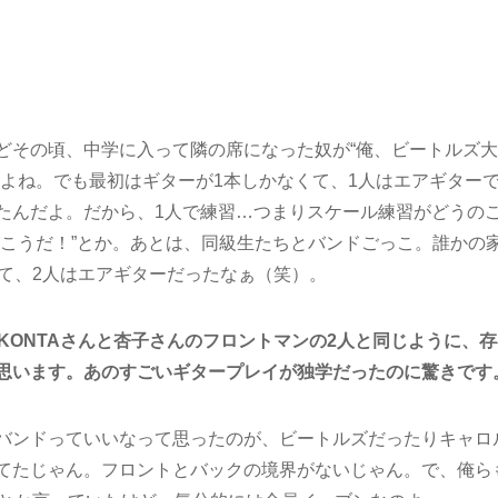
どその頃、中学に入って隣の席になった奴が“俺、ビートルズ大
よね。でも最初はギターが1本しかなくて、1人はエアギター
たんだよ。だから、1人で練習…つまりスケール練習がどうの
がこうだ！”とか。あとは、同級生たちとバンドごっこ。誰かの
て、2人はエアギターだったなぁ（笑）。
に、KONTAさんと杏子さんのフロントマンの2人と同じように、
思います。あのすごいギタープレイが独学だったのに驚きです
バンドっていいなって思ったのが、ビートルズだったりキャロ
てたじゃん。フロントとバックの境界がないじゃん。で、俺ら