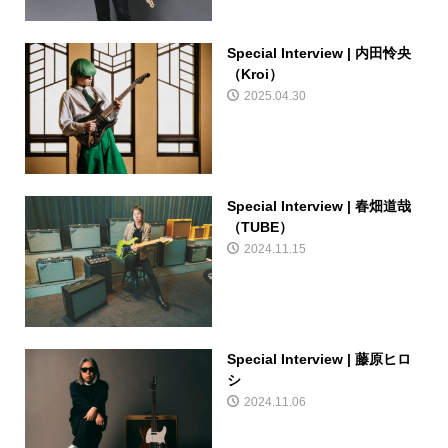
Special Interview | 内田怜央
（Kroi）
2025.04.30
Special Interview | 春畑道哉
（TUBE）
2024.11.15
Special Interview | 藤原ヒロ
シ
2024.11.06