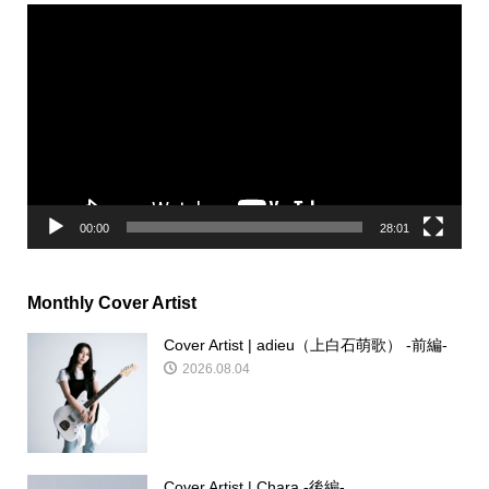
動
画
プ
レ
ー
ヤ
ー
00:00
28:01
Monthly Cover Artist
Cover Artist | adieu（上白石萌歌） -前編-
2026.08.04
Cover Artist | Chara -後編-