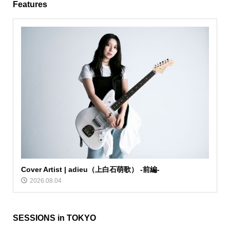
Features
Cover Artist | adieu（上白石萌歌） -前編-
2026.08.04
SESSIONS in TOKYO