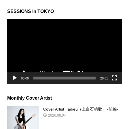
SESSIONS in TOKYO
動
画
プ
レ
ー
ヤ
ー
00:00
28:01
Monthly Cover Artist
Cover Artist | adieu（上白石萌歌） -前編-
2026.08.04