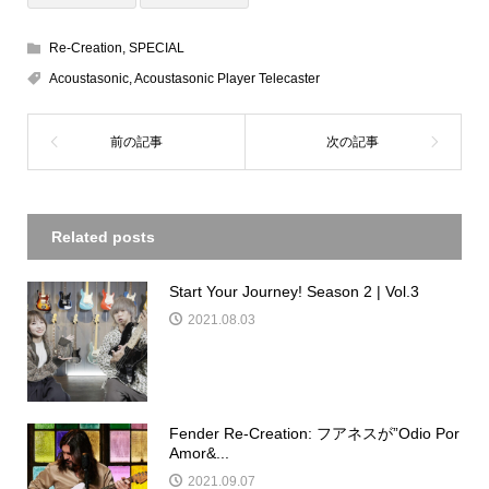
Re-Creation
,
SPECIAL
Acoustasonic
,
Acoustasonic Player Telecaster
Related posts
Start Your Journey! Season 2 | Vol.3
2021.08.03
Fender Re-Creation: フアネスが”Odio Por
Amor&...
2021.09.07