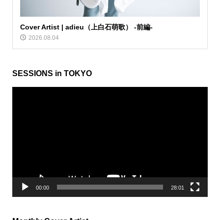
Cover Artist | adieu（上白石萌歌） -前編-
2026.08.04
SESSIONS in TOKYO
動
画
プ
レ
ー
ヤ
ー
00:00
28:01