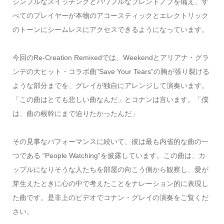
シンプルなスイッチングとパワフルなブレンドノブを備え、す
べてのプレイヤーが本物のアコースティックとエレクトリック
のトーンにシームレスにアクセスできるようになっています。
今回のRe-Creation Remixedでは、Weekendとアリアナ・グラ
ンデの大ヒット・コラボ曲”Save Your Tears”の胸が張り裂ける
ような部分までを、グレイが独自にアレンジして演奏います。
「この曲はとても悲しい曲なんだ」とコナンは言います。「僕
は、曲の根幹にまで迫りたかったんだ」
その見事なパフォーマンスに続いて、彼は最も内省的な曲の一
つである “People Watching”を披露しています。この曲は、カ
ップルになりそうな人たちを部屋の向こう側から観察し、愛が
芽生えたときに心の中で考えたことをナレーション的に表現し
た曲です。是非上のビデオでコナン・グレイの演奏をご覧くだ
さい。