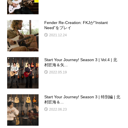
Fender Re-Creation: FKJが“Instant
Need”をプレイ
2021.12.24
Start Your Journey! Season 3 | Vol.4 | 北
村匠海＆矢...
2022.05.19
Start Your Journey! Season 3 | 特別編 | 北
村匠海＆...
2022.06.23