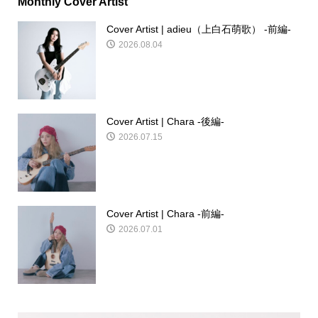
Monthly Cover Artist
Cover Artist | adieu（上白石萌歌） -前編-
2026.08.04
Cover Artist | Chara -後編-
2026.07.15
Cover Artist | Chara -前編-
2026.07.01