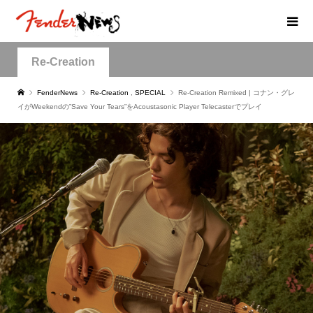
Re-Creation
FenderNews
Re-Creation
,
SPECIAL
Re-Creation Remixed | コナン・グレ
イがWeekendの”Save Your Tears”をAcoustasonic Player Telecasterでプレイ