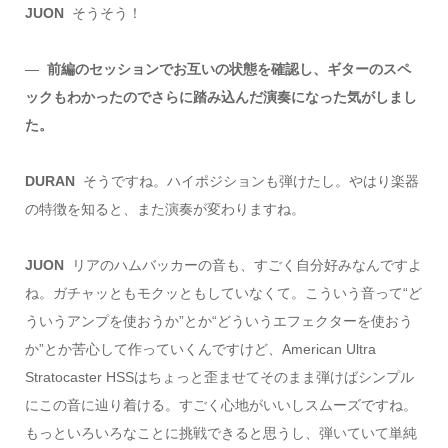
JUON
そうそう！
―
前編のセッションでお互いの状態を確認し、ギターのスペ
ックもわかったのでさらに踏み込んだ演奏になった気がしまし
た。
DURAN
そうですね。ハイポジションも弾けたし。やはり楽器
の特徴を知ると、また演奏が変わりますね。
JUON
リアのハムバッカーの音も、すごく自分好みなんですよ
ね。ガチャッともモクッともしていなくて。こういう音って“ど
ういうアンプを使おうか”とか“どういうエフェクターを使おう
か”とか苦心して作っていくんですけど、American Ultra
Stratocaster HSSはちょっと歪ませてそのまま弾けばシンプル
にこの音に辿り着ける。すごく心地がいいしスムーズですね。
もっといろいろなことに挑戦できると思うし、弾いていて単純