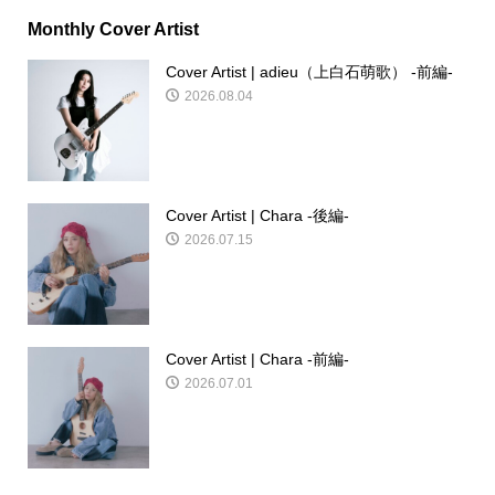
Monthly Cover Artist
Cover Artist | adieu（上白石萌歌） -前編-
2026.08.04
Cover Artist | Chara -後編-
2026.07.15
Cover Artist | Chara -前編-
2026.07.01