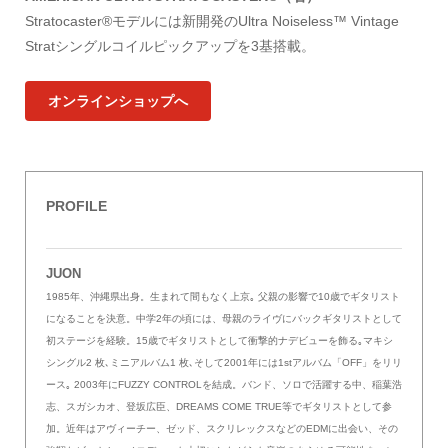
Stratocaster®モデルには新開発のUltra Noiseless™ Vintage
Stratシングルコイルピックアップを3基搭載。
オンラインショップへ
PROFILE
JUON
1985年、沖縄県出身。生まれて間もなく上京｡ 父親の影響で10歳でギタリスト
になることを決意。中学2年の頃には、母親のライヴにバックギタリストとして
初ステージを経験。15歳でギタリストとして衝撃的ナデビューを飾る｡マキシ
シングル2 枚､ミニアルバム1 枚､そして2001年には1stアルバム「OFF」をリリ
ース｡ 2003年にFUZZY CONTROLを結成。バンド、ソロで活躍する中、稲葉浩
志、スガシカオ、登坂広臣、DREAMS COME TRUE等でギタリストとして参
加。近年はアヴィーチー、ゼッド、スクリレックスなどのEDMに出会い、その