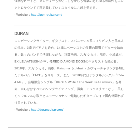
強靭なビートと、メロディーも大切にしながらも音楽のあらゆる可能性をエレ
クトロサウンドで再定義していくスタイルに共感を覚える。
› Website：
http://juon-guitar.com/
DURAN
シンガーソングライター、ギタリスト。スパニッシュ系フィリピン人と日本人
の混血。3歳でピアノを始め、14歳にベーシストの父親の影響でギターを始め
る。数々のバンドで活躍しながら、稲葉浩志、スガ シカオ、清春、小袋成彬、
EXILEのATSUSHIが率いるRED DIAMOND DOGSのギタリストも務める。
2018年、スガ シカオ、清春、Katsuma（coldrain）がフィーチャリング参加し
たアルバム「FACE」をリリース。また、2019年にはデジタルシングル「Ride
4 Me」、会場限定シングル「Black & White / The World Is A Gimmick」を発
売。自らほぼすべてのソングライティング、演奏、ミックスまでこなし、美し
くソウルフルな歌声とエモーショナルで超越したギタープレイで国内外問わず
注目されている。
› Website：
http://duranguitar.com/