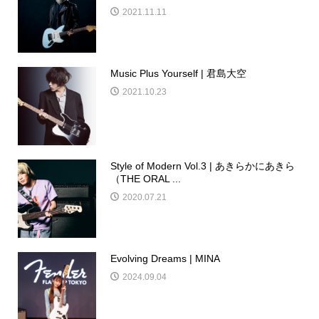
2021.11.11
Music Plus Yourself | 君島大空
2021.10.23
Style of Modern Vol.3 | あきらかにあきら
（THE ORAL ...
2020.07.21
Evolving Dreams | MINA
2024.09.04