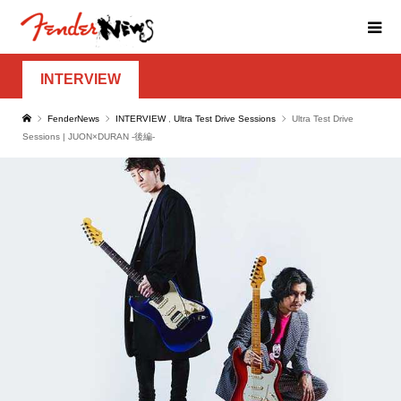
INTERVIEW
FenderNews
INTERVIEW
,
Ultra Test Drive Sessions
Ultra Test Drive
Sessions | JUON×DURAN -後編-