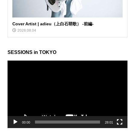
Cover Artist | adieu（上白石萌歌） -前編-
2026.08.04
SESSIONS in TOKYO
動
画
プ
レ
ー
ヤ
ー
00:00
28:01