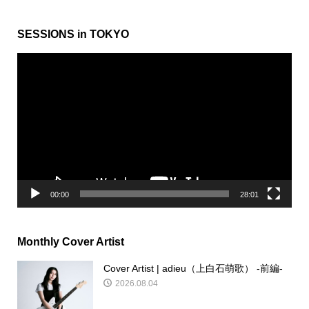
SESSIONS in TOKYO
動
画
プ
レ
ー
ヤ
ー
00:00
28:01
Monthly Cover Artist
Cover Artist | adieu（上白石萌歌） -前編-
2026.08.04