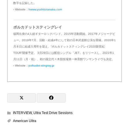
数字を記録した。
› Website：
hwww.yoshitotanaka.com
ポルカドットスティングレイ
福岡出身の4人組ギターロックバンド。2015年活動開始。2017年メジャーデビ
ュー。2019年7月、活動・結成4年にして初の日本武道館公演を開催。2020年1
月８日に結成５周年を迎え、“ポルカドットスティングレイ2020新世紀
TOUR”開催予定。 3月29日には配信シングル「JET」をリリースし、2021年1
月11日（月・祝）、初の国立代々木競技場第一体育館ワンマンライヴも決定。
› Website：
polkadot-stingray.jp
INTERVIEW
,
Ultra Test Drive Sessions
American Ultra