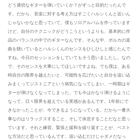
どう適切なギターを弾いていくか？がずっと目的だったんで
す。だから、音楽に対する考え方はすごくハルシくんと近いん
じゃないかなと思っていて。僕もソロアルバムを作っています
けど、自分のテクニックがどうこうというよりも、基本的に作
品のバランスの中でのギターなんです。そんな中、ポルカの楽
曲を聴いているとハルシくんのセンスをひしひしと感じたんで
すね。今日のセッションをしていてもそう思いましたし。なの
で、そのセンスを大事にしてほしいですよね。でも僕は、ある
時自分の限界を越えたいと、可能性を広げたいと自分を追い込
みまくってジストニアという病気になってしまい、一時期はギ
ターが弾けなくなってしまった。でも今はかなり弾けるように
なって、日々限界を超えている実感があるんです。1年前にで
きなかったことが、今できるようになっている。だから一番大
事なのはリラックスすること、そして休息することだなと思っ
ています。それと練習。緊張と緩和を繰り返すことが、ベスト
な方法だと思っているんです。追い込むだけじゃダメだなっ