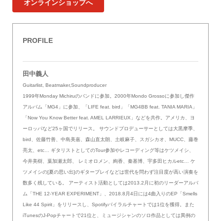
オンラインショップへ
PROFILE
田中義人
Guitarlist, Beatmaker,Soundproducer
1999年Monday Michiruのバンドに参加。2000年Mondo Grossoに参加し傑作
アルバム「MG4」に参加、「LIFE feat. bird」「MG4BB feat. TANIA MARIA」
「Now You Know Better feat. AMEL LARRIEUX」などを共作。アメリカ、ヨ
ーロッパなど25ヶ国でリリース。 サウンドプロデューサーとしては大黒摩季、
bird、佐藤竹善、中島美嘉、森山直太朗、土岐麻子、スガシカオ、MUCC、藤巻
亮太、etc… ギタリストとしてのTour参加やレコーディング等はケツメイシ、
今井美樹、葉加瀬太郎、 レミオロメン、絢香、秦基博、宇多田ヒカルetc… ケ
ツメイシの[夏の思い出]のギタープレイなどは世代を問わず注目度が高い演奏を
数多く残している。 アーティスト活動としては2013.2月に初のリーダーアルバ
ム「THE 12-YEAR EXPERIMENT」、2018.8月4日には4曲入りのEP「Smells
Like 44 Spirit」をリリースし、Spotifyバイラルチャートでは1位を獲得。また
iTunesのJ-Popチャートで21位と、ミュージシャンのソロ作品としては異例の