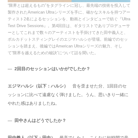
“限界とは超えるもの”をタグラインに冠し、最先端の技術を投入して
製作されたAmerican Ultraシリーズを手に、確かなスキルを持つアー
ティスト2名によるセッションを、動画とインタビューで紡ぐ『Ultra
Test Drive Sessions』。第4回目は、ギタリストでありプロデューサ
ーとしてこれまで数々のアーティストを手掛けてきた田中義人と、
ポルカドットスティングレイのエジマハルシが登場。前編でのセッ
ションを踏まえ、後編ではAmerican Ultraシリーズの魅力、そし
て“限界を越えるための秘訣”について話を聞いた。
―
2回目のセッションはいかがでしたか？
エジマハルシ（以下：ハルシ）
音を歪ませた分、1回目のセ
ッションに比べて遠慮なく弾けました。うん、思いきり一緒に
やれた感はありましたね。
―
田中さんはどうでしたか？
田中義人（以下：田中）
最高でした！ こんなに短時間で音