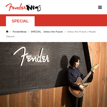
SPECIAL
FenderNews
SPECIAL
,
Unbox the Future
Unbox the Future | Hisako
Tabuchi