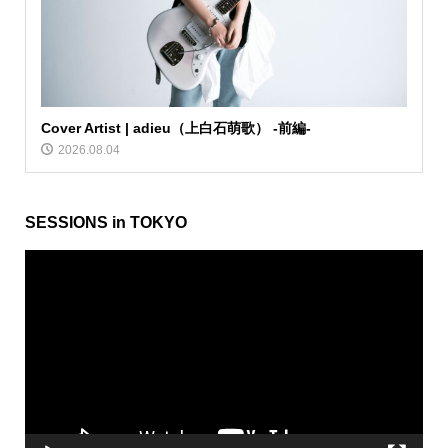
Cover Artist | adieu（上白石萌歌） -前編-
2026.08.04
SESSIONS in TOKYO
動
画
プ
レ
ー
ヤ
ー