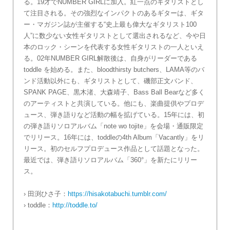
る。19才でNUMBER GIRLに加入。紅一点のギタリストとし
て注目される。その強烈なインパクトのあるギターは、ギタ
ー・マガジン誌が主催する“史上最も偉大なギタリスト100
人”に数少ない女性ギタリストとして選出されるなど、今や日
本のロック・シーンを代表する女性ギタリストの一人といえ
る。02年NUMBER GIRL解散後は、自身がリーダーである
toddle を始める。また、bloodthirsty butchers、LAMA等のバ
ンド活動以外にも、ギタリストとして、磯部正文バンド、
SPANK PAGE、黒木渚、大森靖子、Bass Ball Bearなど多く
のアーティストと共演している。他にも、楽曲提供やプロデ
ュース、弾き語りなど活動の幅を拡げている。15年には、初
の弾き語りソロアルバム「note wo tojite」を会場・通販限定
でリリース。16年には、toddleの4th Album「Vacantly」をリ
リース。初のセルフプロデュース作品として話題となった。
最近では、弾き語りソロアルバム「360°」を新たにリリー
ス。
› 田渕ひさ子：
https://hisakotabuchi.tumblr.com/
› toddle：
http://toddle.to/