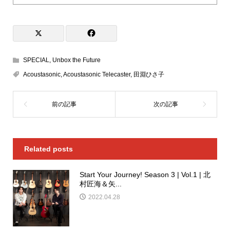
SPECIAL
,
Unbox the Future
Acoustasonic
,
Acoustasonic Telecaster
,
田淵ひさ子
Related posts
Start Your Journey! Season 3 | Vol.1 | 北
村匠海＆矢...
2022.04.28