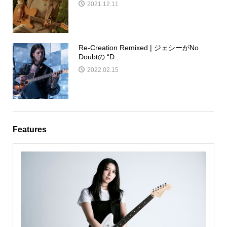
2021.12.11
Re-Creation Remixed | ジェシーがNo
Doubtの “D...
2022.02.15
Features