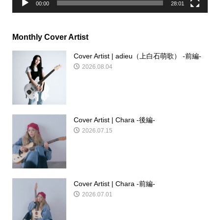
00:00
28:01
Monthly Cover Artist
Cover Artist | adieu（上白石萌歌） -前編-
2026.08.04
Cover Artist | Chara -後編-
2026.07.15
Cover Artist | Chara -前編-
2026.07.01