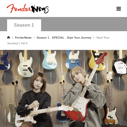
Season 1
FenderNews
Season 1
,
SPECIAL
,
Start Your Journey
Start Your
Journey! | Vol.3