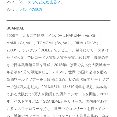
Vol.4 :「
ベースってどんな楽器？
」
Vol.5 :「
バンドの
魅力
」
SCANDAL
2006年、大阪にて結成。メンバーはHARUNA（Vo, Gt）、
MAMI（Gt, Vo）、TOMOMI（Ba, Vo）、RINA（Dr, Vo）。
2008年、シングル「DOLL」でデビュー。翌年にリリースされ
た「少女S」でレコード大賞新人賞を受賞。2012年、異例の早
さで日本武道館公演を達成。2013年には夢であった大阪城ホー
ル公演を5分で即完させる。2015年、世界9カ国41公演を廻る
単独ワールドツアーを大盛況に収め、初の東名阪アリーナツア
ーでは4万人を動員。2016年8月に結成10周年を迎え、結成地
である大阪にて1万人を動員した野外コンサートを開催。2017
年、ベストアルバム『SCANDAL』をリリース。国内外問わず
に多くのフォロワーを持ち、世界中でコンサートを行ってい
る。近年ではファッションアイコンとしても注目を集め、自身