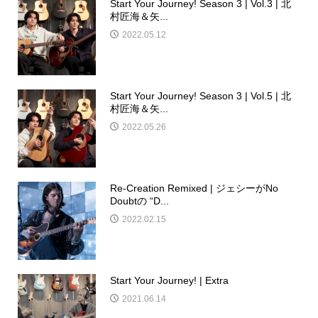
Start Your Journey! Season 3 | Vol.3 | 北
村匠海＆矢...
2022.05.12
Start Your Journey! Season 3 | Vol.5 | 北
村匠海＆矢...
2022.05.26
Re-Creation Remixed | ジェシーがNo
Doubtの “D...
2022.02.15
Start Your Journey! | Extra
2021.06.14