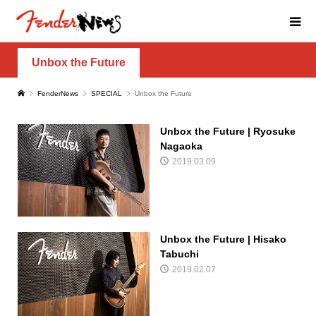
Unbox the Future
FenderNews
SPECIAL
Unbox the Future
Unbox the Future | Ryosuke
Nagaoka
2019.03.09
Unbox the Future | Hisako
Tabuchi
2019.02.07