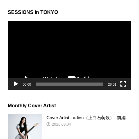
SESSIONS in TOKYO
動
画
プ
レ
ー
ヤ
ー
00:00
28:01
Monthly Cover Artist
Cover Artist | adieu（上白石萌歌） -前編-
2026.08.04