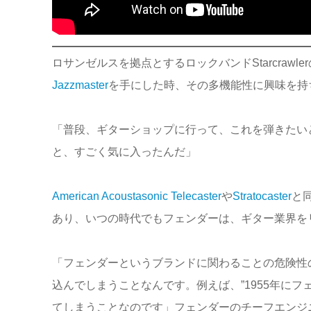
ロサンゼルスを拠点とするロックバンドStarcraw
Jazzmaster
を手にした時、その多機能性に興味を持
「普段、ギターショップに行って、これを弾きたい
と、すごく気に入ったんだ」
American Acoustasonic Telecaster
や
Stratocaster
と
あり、いつの時代でもフェンダーは、ギター業界を
「フェンダーというブランドに関わることの危険性
込んでしまうことなんです。例えば、”1955年に
てしまうことなのです」フェンダーのチーフエンジ