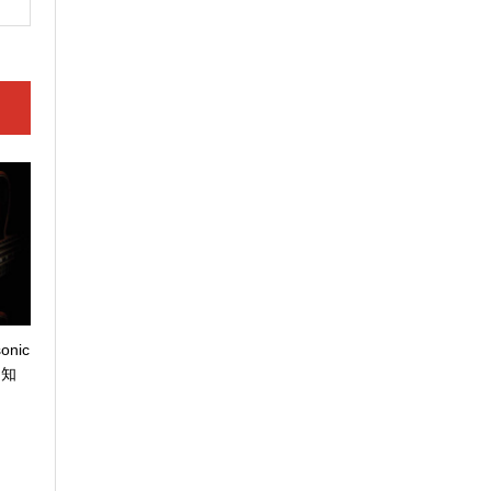
onic
て知