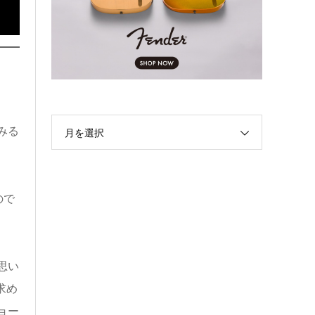
みる
月を選択
ので
思い
求め
ョー