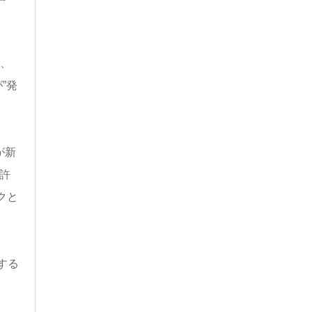
、
”発
が新
特許
ックと
する