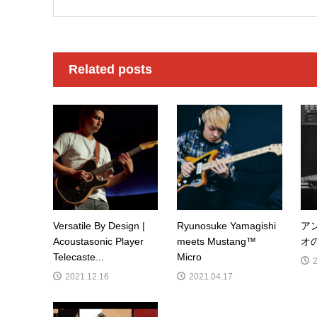
Related posts
Versatile By Design |
Ryunosuke Yamagishi
ア
Acoustasonic Player
meets Mustang™
オ
Telecaste...
Micro
2021.12.16
2021.04.17