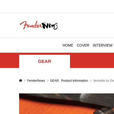
HOME
COVER
INTERVIEW
GEAR
FenderNews
GEAR
,
Product Information
Versatile by D