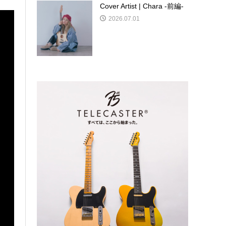
Cover Artist | Chara -前編-
2026.07.01