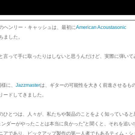
lerのヘンリー・キャッシュは、最初に
American Acoustasonic
ちました。
と言って手に取ったりはしないと思うんだけど、実際に弾いて
同様に、
Jazzmaster
は、ギターの可能性を大きく前進させるも
リードしてきました。
のひとつは、人々が、私たちや製品のことをよく知っていると
フェンダーがやったことは本当に良かった”と聞くと、それを追い
ニアであり、ピックアップ製作の第一人者でもあるティム・シ