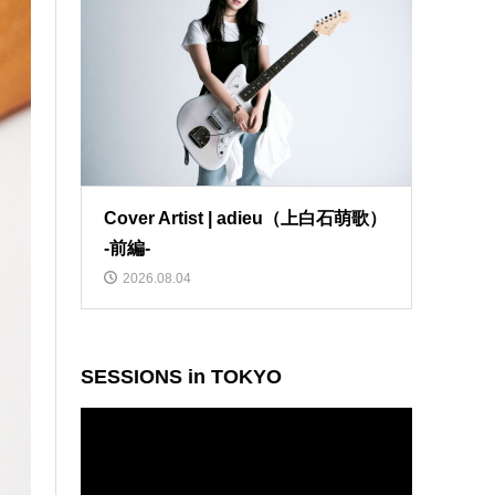
Cover Artist | adieu（上白石萌歌）
-前編-
2026.08.04
SESSIONS in TOKYO
動
画
プ
レ