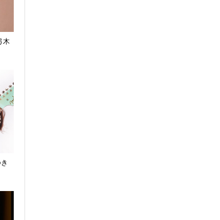
 弓木
ゆき