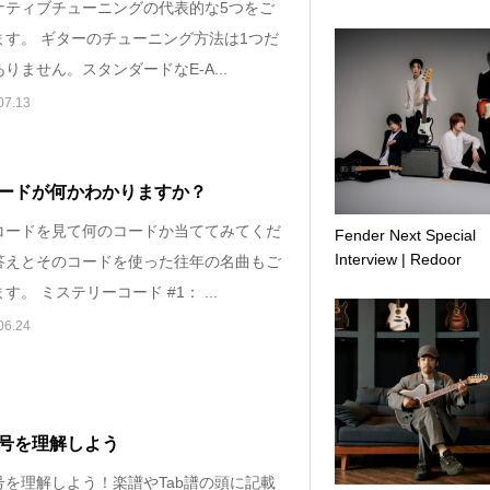
ナティブチューニングの代表的な5つをご
ます。 ギターのチューニング方法は1つだ
りません。スタンダードなE-A...
07.13
ードが何かわかりますか？
コードを見て何のコードか当ててみてくだ
Fender Next Special
Interview | Redoor
答えとそのコードを使った往年の名曲もご
す。 ミステリーコード #1： ...
06.24
号を理解しよう
号を理解しよう！楽譜やTab譜の頭に記載