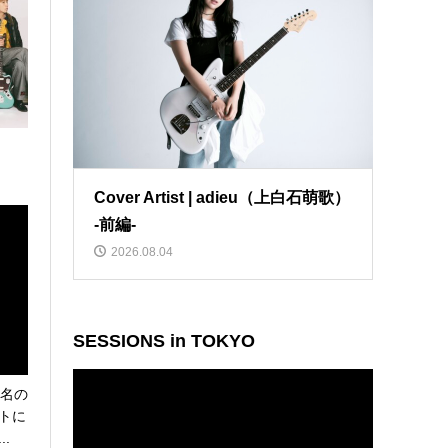
Cover Artist | adieu（上白石萌歌）
-前編-
2026.08.04
SESSIONS in TOKYO
動
5名の
画
トに
プ
.
レ