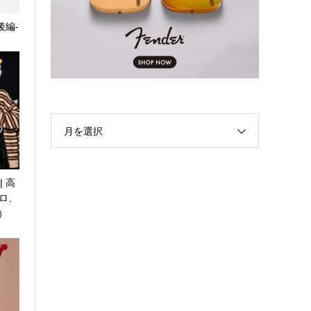
-後編-
月を選択
| 高
ロ、
N）