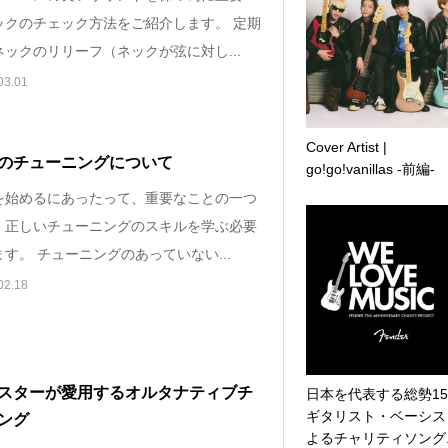
ックのチェック方法をご紹介します。 定期
ックのリリーフ（ネックが弦に対し...
03.01
Cover Artist |
のチューニングについて
go!go!vanillas -前編-
を始めるにあったって、重要なことの一つ
、正しいチューニングのスキルを学ぶ必要
す。 チューニングのあっていない...
02.18
スターが愛用するオルタナティブチ
日本を代表する総勢1
ギタリスト・ベーシス
ング
よるチャリティソング..