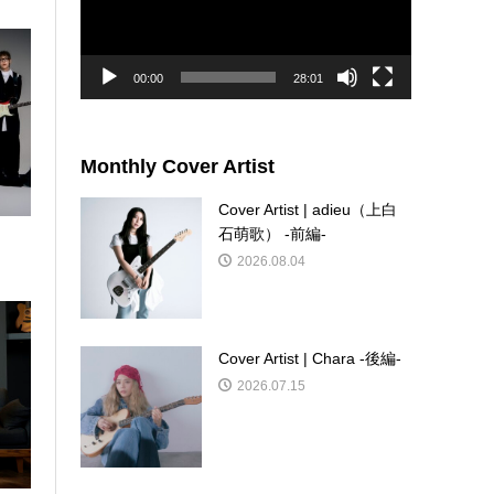
ー
ヤ
ー
00:00
28:01
Monthly Cover Artist
Cover Artist | adieu（上白
石萌歌） -前編-
2026.08.04
Cover Artist | Chara -後編-
2026.07.15