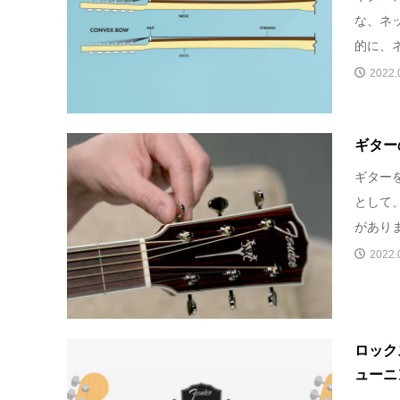
な、ネ
的に、ネ
2022.
ギター
ギター
として
がありま
2022.
ロック
ューニ