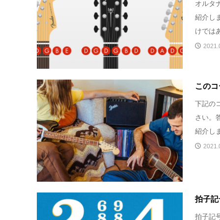
オルタ
紹介し
けではあ
2021.
このコ
下記の
さい。
紹介しま
2021.
拍子記
拍子記