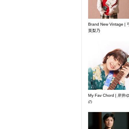
Brand New Vintage |
英梨乃
My Fav Chord | 岸井
の