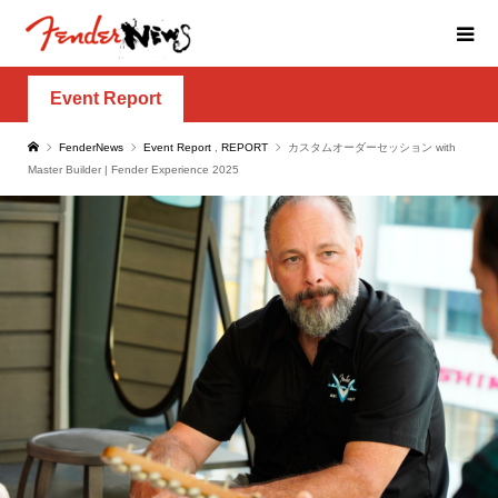
Event Report
FenderNews
Event Report
,
REPORT
カスタムオーダーセッション with
Master Builder | Fender Experience 2025