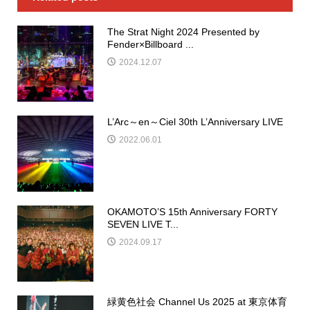
The Strat Night 2024 Presented by
Fender×Billboard ...
2024.12.07
L’Arc～en～Ciel 30th L’Anniversary LIVE
2022.06.01
OKAMOTO’S 15th Anniversary FORTY
SEVEN LIVE T...
2024.09.17
緑黄色社会 Channel Us 2025 at 東京体育