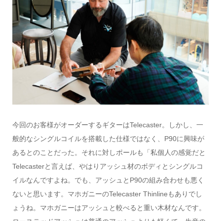
今回のお客様がオーダーするギターはTelecaster。しかし、一
般的なシングルコイルを搭載した仕様ではなく、P90に興味が
あるとのことだった。それに対しポールも「私個人の感覚だと
Telecasterと言えば、やはりアッシュ材のボディとシングルコ
イルなんですよね。でも、アッシュとP90の組み合わせも悪く
ないと思います。マホガニーのTelecaster Thinlineもありでし
ょうね。マホガニーはアッシュと較べると重い木材なんです。