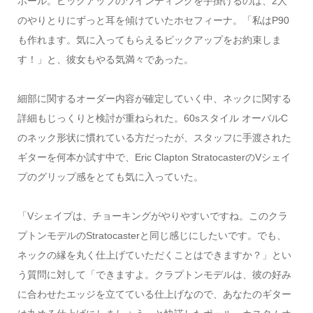
ポール。ピックアップのワインディングを手掛けるのは、2人
のやりとりにずっと耳を傾けていたホセフィーナ。「私はP90
も作れます。気に入ってもらえるピックアップをお約束しま
す！」と、彼女もやる気満々であった。
細部に関するオーダー内容が確定していく中、ネックに関する
詳細もじっくりと検討が重ねられた。60sスタイル オーバルC
のネック形状に慣れている方だったが、スタッフに手渡された
ギターを何本か試す中で、Eric Clapton StratocasterのVシェイ
プのグリップ感をとても気に入っていた。
「Vシェイプは、チョーキングがやりやすいですね。このクラ
プトンモデルのStratocasterと同じ感じにしたいです。でも、
ネックの縁を丸く仕上げていただくことはできますか？」とい
う質問に対して「できますよ。クラプトンモデルは、彼の好み
に合わせたエッジを立てている仕上げなので、あなたのギター