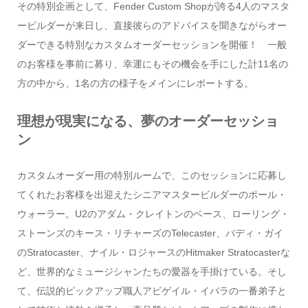
その特別企画として、Fender Custom Shopが誇る4人のマスタ
ービルダーが来日し、直接彼らのアドバイスを聞きながらオー
ダーできる特別なカスタムオーダーセッションを開催！ 一般
のお客様を事前に募り、幸運にもその機会を手にした計11名の
方の中から、1名の方の様子をメインにレポートする。
理想が現実になる、夢のオーダーセッショ
ン
カスタムオーダー用の特別ルームで、このセッションに応募し
てくれたお客様を出迎えたシニアマスタービルダーのポール・
ウォーラー。U2のアダム・クレイトンのベース、ローリング・
ストーンズのキース・リチャーズのTelecaster、バディ・ガイ
のStratocaster、ナイル・ロジャースのHitmaker Stratocasterな
ど、世界的なミュージシャンたちの愛器を手掛けている。そし
て、伝説的ピックアップ職人アビゲイル・イバラの一番弟子と