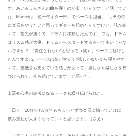
す。あいみょんさんの曲を弾くのが楽しいんです」と話してい
た。Mumeiは「超十代ギター部」でベースを担当。「小5の時
に楽器をやりたいと思ってギターを始めたんですけど、弦が細
くて、指先が痛くて、ドラムに移動したんです。でも、ドラム
はリズム感が大事。ドラムからスタートする曲って多いじゃな
いですか？ “責任とれない”と思って（笑）、ベースに移行し
たんですよね。ベースは弦が太くて4弦しかないから弾きやす
くて。重低音も支えている感じがあって、嬉しさや楽しさを見
つけられて、今も続けています」と語った。
楽器初心者の参考になるトークも繰り広げられた。
「日々、10分でも5分でもちょっとずつ楽器に触っていけば、
積み重ねが大きくなっていくと思います」（さえ）
「お気に入りの曲を見つけて、それを弾けるようになったら達