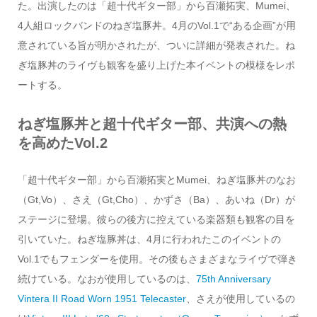
た。出演したのは「超十代ギター部」から百瀬拓実、Mumei、
4人組ロックバンドのねぎ塩豚丼。4月のVol.1で“ある企画”が用
意されている旨が明かされたが、ついに詳細が発表された。ね
ぎ塩豚丼のライヴも観客を盛り上げた本イベントの模様をレポ
ートする。
ねぎ塩豚丼と超十代ギター部、共演への熱
を高めたVol.2
「超十代ギター部」から百瀬拓実とMumei、ねぎ塩豚丼のなお
（Gt,Vo）、さえ（Gt,Cho）、かずさ（Ba）、あいね（Dr）が
ステージに登場。彼らの後方に控えている楽器類も観客の目を
引いていた。ねぎ塩豚丼は、4月に行われたこのイベントの
Vol.1でもフェンダーを使用。その後もさまざまなライヴで弾き
続けている。なおが使用しているのは、
75th Anniversary
Vintera II Road Worn 1951 Telecaster
、さえが使用しているの