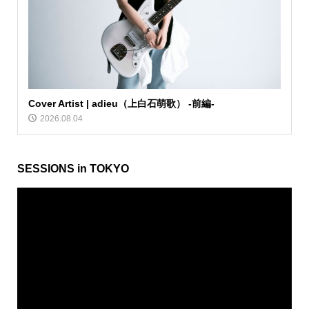
Cover Artist | adieu（上白石萌歌） -前編-
2026.08.04
SESSIONS in TOKYO
動
画
プ
レ
ー
ヤ
ー