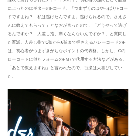
に上ったのはギターのFコード。「つまずくのはやっぱりFコー
ドですよね？ 私は逃げたんですよ。逃げられるので。さえさ
んに教えてもらって」となおが言ったので、「どうやって逃げ
るんですか？ 人差し指、痛くなんないんですか？」と質問し
た百瀬。人差し指で1弦から6弦まで押さえるバレーコードのF
は、初心者がつまずきがちなポイントの代表格。しかし、Cの
ローコードに似たフォームのFM7で代用する方法などがある。
「あとで教えますね」と言われたので、百瀬は大喜びしてい
た。