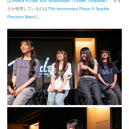
は
Vintera III Late ’60s Stratocaster（Ocean Turquoise）
、かず
さが使用しているのは
75th Anniversary Player II Sparkle
Precision Bass
だ。