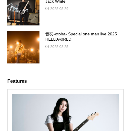
Jack White
2025.05.29
音羽-otoha- Special one man live 2025
HELL0w0RLD!
2025.08.25
Features