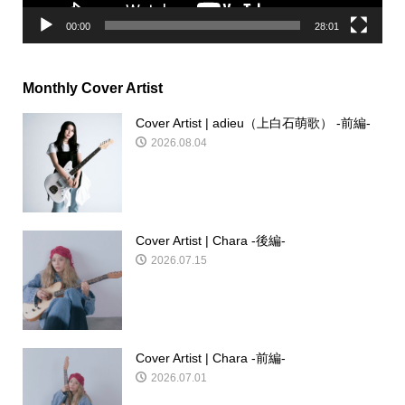
00:00
28:01
Monthly Cover Artist
Cover Artist | adieu（上白石萌歌） -前編-
2026.08.04
Cover Artist | Chara -後編-
2026.07.15
Cover Artist | Chara -前編-
2026.07.01