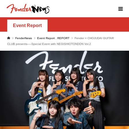
Event Report
FenderNews
Event Report
,
REPORT
Fender × CHOJUDAI GUITAR
CLUB presents──Special Event with NEGISHIOTONDON Vol.2