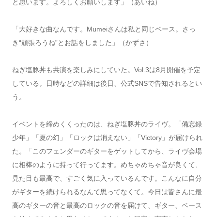
と思います。よろしくお願いします」（あいね）
「大好きな曲なんです。Mumeiさんは私と同じベース。さっ
き“頑張ろうね”とお話をしました」（かずさ）
ねぎ塩豚丼も共演を楽しみにしていた。Vol.3は8月開催を予定
している。日時などの詳細は後日、公式SNSで告知されるとい
う。
イベントを締めくくったのは、ねぎ塩豚丼のライヴ。「備忘録
少年」「夏の幻」「ロックは消えない」「Victory」が届けられ
た。「このフェンダーのギターをゲットしてから、ライヴ会場
に相棒のように持って行ってます。めちゃめちゃ音が良くて、
見た目も最高で、すごく気に入っているんです。こんなに自分
がギターを続けられるなんて思ってなくて。今日は皆さんに最
高のギターの音と最高のロックの音を届けて、ギター、ベース