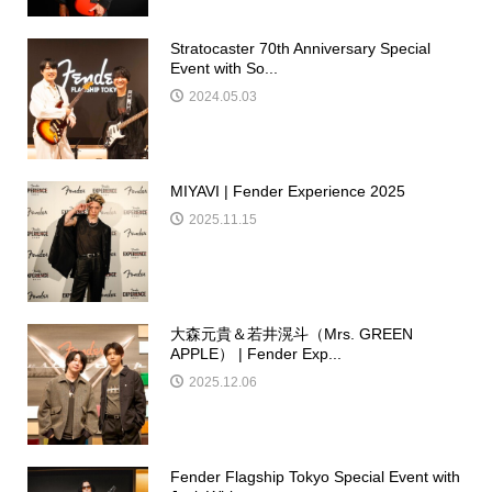
Stratocaster 70th Anniversary Special
Event with So...
2024.05.03
MIYAVI | Fender Experience 2025
2025.11.15
大森元貴＆若井滉斗（Mrs. GREEN
APPLE） | Fender Exp...
2025.12.06
Fender Flagship Tokyo Special Event with