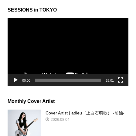
SESSIONS in TOKYO
動
画
プ
レ
ー
ヤ
ー
00:00
28:01
Monthly Cover Artist
Cover Artist | adieu（上白石萌歌） -前編-
2026.08.04