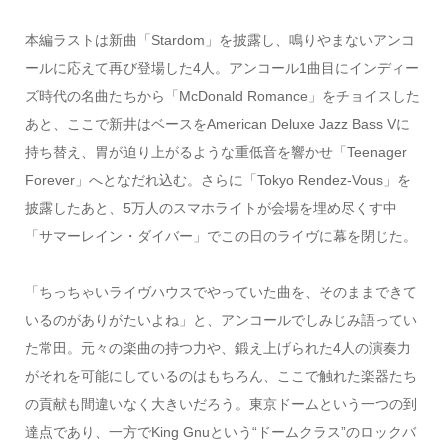
本編ラストは新曲「Stardom」を披露し、鳴りやまないアンコ
ールに応えて再び登場した4人。アンコール1曲目にインディー
ズ時代の名曲たちから「McDonald Romance」をチョイスした
あと、ここで新井はベースをAmerican Deluxe Jazz Bass Vに
持ち替え、胃が迫り上がるような重低音を響かせ「Teenager
Forever」へとなだれ込む。さらに「Tokyo Rendez-Vous」を
披露したあと、5万人のスマホライトが会場を埋め尽くす中
「サマーレイン・ダイバー」でこの日のライヴに幕を閉じた。
「ちっちゃいライヴハウスでやっていた曲を、そのままできて
いるのがありがたいよね」と、アンコールでしみじみ語ってい
た常田。元々の楽曲の持つ力や、鍛え上げられた4人の演奏力
がそれを可能にしているのはもちろん、ここで触れた楽器たち
の貢献も間違いなく大きいだろう。東京ドームという一つの到
達点であり、一方でKing Gnuという“ドームクラス”のロックバ