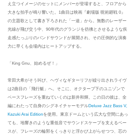
え立つイメージのセットにメンバーが登場すると、フロアから
大きな拍手が鳴り響いた。1曲目は映画『劇場版 呪術廻戦 0』
の主題歌として書き下ろされた「一途」から。無数のレーザー
光線が飛び交う中、90年代のグランジを彷彿とさせるような疾
走感たっぷりのバンドサウンドが展開され、その圧倒的な演奏
力に早くも会場内はヒートアップする。
「King Gnu、始めるぜ！」
常田大希がそう叫び、ヘヴィなギターリフが繰り出されライヴ
は2曲目の「飛行艇」へ。そこに、オクターブ下のユニゾンで
ベースフレーズを重ねていくのは新井和輝。この日の彼は、全
編にわたって自身のシグネイチャーモデル
Deluxe Jazz Bass V,
Kazuki Arai Edition
を使用。東京ドームという広大な空間にあっ
ても、地響きのような重低音でサウンドスケープを支えるベー
スが、フレーズの輪郭をくっきりと浮かび上がらせつつ、芯の