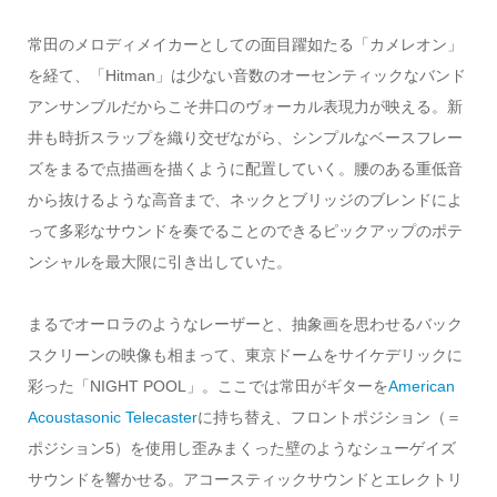
常田のメロディメイカーとしての面目躍如たる「カメレオン」
を経て、「Hitman」は少ない音数のオーセンティックなバンド
アンサンブルだからこそ井口のヴォーカル表現力が映える。新
井も時折スラップを織り交ぜながら、シンプルなベースフレー
ズをまるで点描画を描くように配置していく。腰のある重低音
から抜けるような高音まで、ネックとブリッジのブレンドによ
って多彩なサウンドを奏でることのできるピックアップのポテ
ンシャルを最大限に引き出していた。
まるでオーロラのようなレーザーと、抽象画を思わせるバック
スクリーンの映像も相まって、東京ドームをサイケデリックに
彩った「NIGHT POOL」。ここでは常田がギターを
American
Acoustasonic Telecaster
に持ち替え、フロントポジション（＝
ポジション5）を使用し歪みまくった壁のようなシューゲイズ
サウンドを響かせる。アコースティックサウンドとエレクトリ