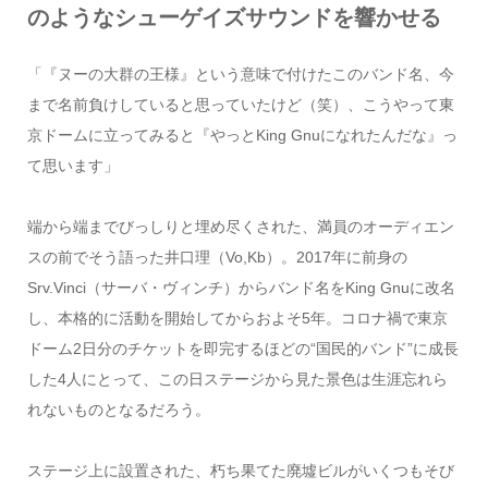
のようなシューゲイズサウンドを響かせる
「『ヌーの大群の王様』という意味で付けたこのバンド名、今
まで名前負けしていると思っていたけど（笑）、こうやって東
京ドームに立ってみると『やっとKing Gnuになれたんだな』っ
て思います」
端から端までびっしりと埋め尽くされた、満員のオーディエン
スの前でそう語った井口理（Vo,Kb）。2017年に前身の
Srv.Vinci（サーバ・ヴィンチ）からバンド名をKing Gnuに改名
し、本格的に活動を開始してからおよそ5年。コロナ禍で東京
ドーム2日分のチケットを即完するほどの“国民的バンド”に成長
した4人にとって、この日ステージから見た景色は生涯忘れら
れないものとなるだろう。
ステージ上に設置された、朽ち果てた廃墟ビルがいくつもそび