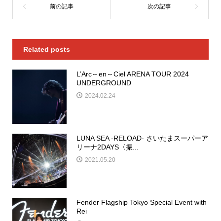
Related posts
L’Arc～en～Ciel ARENA TOUR 2024
UNDERGROUND
2024.02.24
LUNA SEA -RELOAD- さいたまスーパーア
リーナ2DAYS〈振...
2021.05.20
Fender Flagship Tokyo Special Event with
Rei