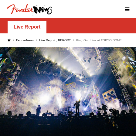
Live Report
FenderNews
Live Report
,
REPORT
King Gnu Live at TOKYO DOME