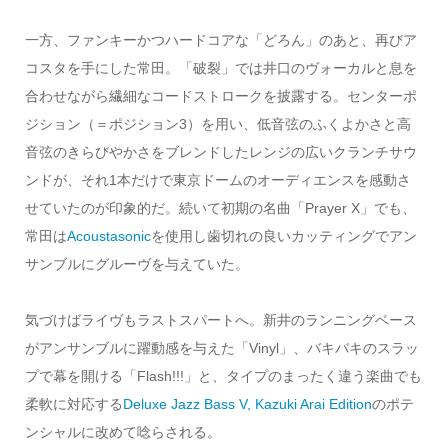
一方、ファンキーかつハードコアな「どろん」のあと、再びア
コスタを手にした常田。「破裂」では井口のヴォーカルと息を
合わせながら繊細なコードストロークを披露する。センターポ
ジション（＝ポジション3）を用い、低音弦のふくよかさと高
音弦のきらびやかさをブレンドしたレンジの広いクランチサウ
ンドが、それ1本だけで東京ドームのオーディエンスを感動さ
せていたのが印象的だ。続いて初期の名曲「Prayer X」でも、
常田は
Acoustasonic
を使用し歯切れの良いカッティングでアン
サンブルにグルーヴを与えていた。
気づけばライヴもラストスパートへ。新井のランニングベース
がアンサンブルに躍動感を与えた「Vinyl」、バキバキのスラッ
プで幕を開ける「Flash!!!」と、タイプのまったく違う楽曲でも
柔軟に対応する
Deluxe Jazz Bass V, Kazuki Arai Edition
のポテ
ンシャルに改めて唸らされる。