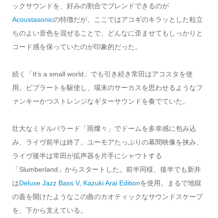
ックサウンドを、好みの割合でブレンドできるのが
Acoustasonic
の特徴だが、ここではアコギのキラッとした粒立
ちのよい音色を混ぜることで、どんなに歪ませてもしっかりと
コード感を保っていたのが印象的だった。
続く「It’s a small world」でも引き続き常田はアコスタを使
用。ビブラートを駆使し、場末のサーカスを思わせるようなフ
ァンキーかつストレンジなギターサウンドを奏でていた。
壮大なミドルバラード「雨燦々」でドームを多幸感に包み込
み、ライヴ前半は終了。ユーモアたっぷりの幕間映像を挟み、
ライヴ後半は常田が拡声器を片手にシャウトする
「Slumberland」からスタートした。前半同様、後半でも新井
は
Deluxe Jazz Bass V, Kazuki Arai Edition
を使用。まるで地獄
の蓋を開けたようなこの曲のカオティックなサウンドスケープ
を、下から支えている。