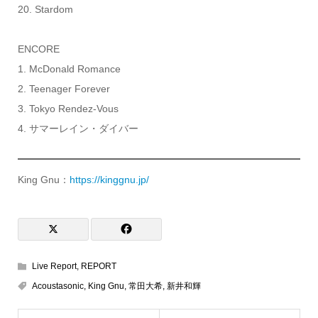
20. Stardom
ENCORE
1. McDonald Romance
2. Teenager Forever
3. Tokyo Rendez-Vous
4. サマーレイン・ダイバー
King Gnu：
https://kinggnu.jp/
Live Report
,
REPORT
Acoustasonic
,
King Gnu
,
常田大希
,
新井和輝