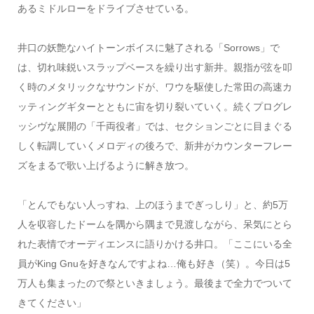
あるミドルローをドライブさせている。
井口の妖艶なハイトーンボイスに魅了される「Sorrows」で
は、切れ味鋭いスラップベースを繰り出す新井。親指が弦を叩
く時のメタリックなサウンドが、ワウを駆使した常田の高速カ
ッティングギターとともに宙を切り裂いていく。続くプログレ
ッシヴな展開の「千両役者」では、セクションごとに目まぐる
しく転調していくメロディの後ろで、新井がカウンターフレー
ズをまるで歌い上げるように解き放つ。
「とんでもない人っすね、上のほうまでぎっしり」と、約5万
人を収容したドームを隅から隅まで見渡しながら、呆気にとら
れた表情でオーディエンスに語りかける井口。「ここにいる全
員がKing Gnuを好きなんですよね…俺も好き（笑）。今日は5
万人も集まったので祭といきましょう。最後まで全力でついて
きてください」