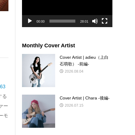
ー
ヤ
ー
00:00
28:01
Monthly Cover Artist
Cover Artist | adieu（上白
石萌歌） -前編-
2026.08.04
963
する
Cover Artist | Chara -後編-
2026.07.15
ァー
ーモ