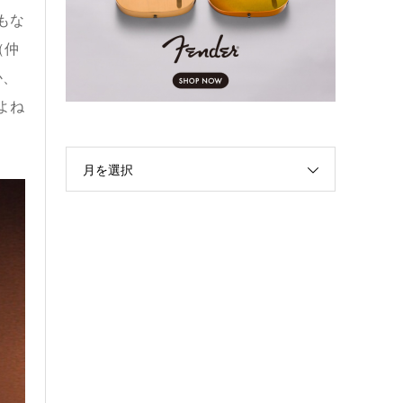
もな
（仲
か、
よね
月を選択