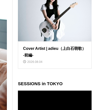
Cover Artist | adieu（上白石萌歌）
-前編-
2026.08.04
SESSIONS in TOKYO
動
画
プ
レ